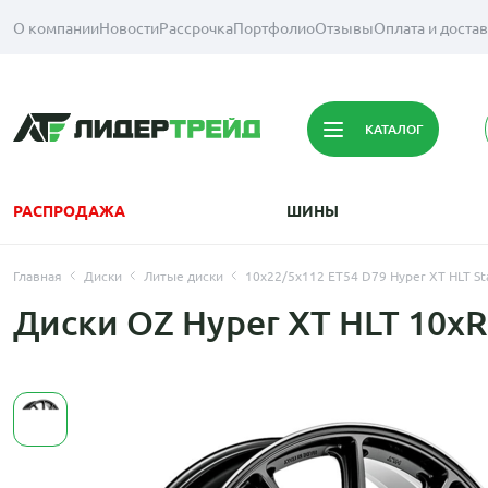
О компании
Новости
Рассрочка
Портфолио
Отзывы
Оплата и доста
КАТАЛОГ
РАСПРОДАЖА
ШИНЫ
Главная
Диски
Литые диски
10x22/5x112 ET54 D79 Hyper XT HLT Sta
Диски OZ Hyper XT HLT 10xR