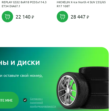
REPLAY GS32 8xR18 PCD5x114.3
MICHELIN X-Ice North 4 SUV 235/65
ET34 DIA67.1
R17 108T
22 140
28 447
ы и диски
и оставьте свой номер,
Согласие с
политикой
конфиденциальности