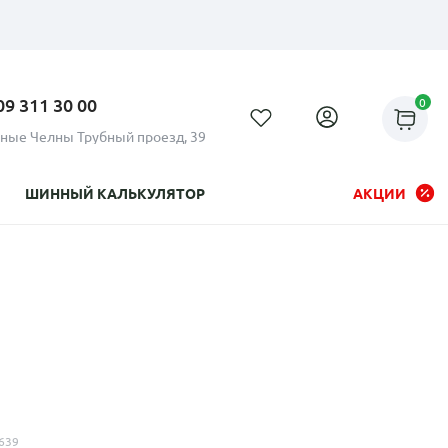
09 311 30 00
0
ные Челны Трубный проезд, 39
ШИННЫЙ КАЛЬКУЛЯТОР
АКЦИИ
Рассрочка до 24 месяцев на
все диски
639
Плати по частям в рассрочку