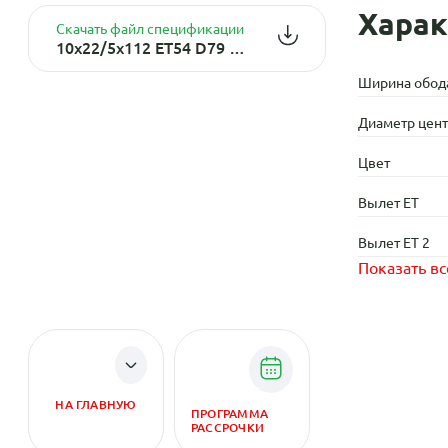
Харак
Скачать файл спецификации
10x22/5x112 ET54 D79 Hyper XT HLT Star Graphite Diamond Lip
Ширина обод
Диаметр центр
Цвет
Вылет ET
Вылет ET 2
Показать вс
НА ГЛАВНУЮ
ПРОГРАММА
РАССРОЧКИ