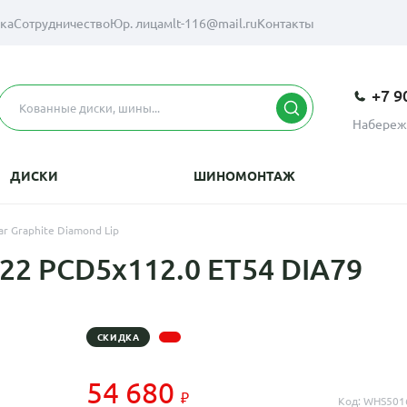
вка
Сотрудничество
Юр. лицам
lt-116@mail.ru
Контакты
+7 9
Набереж
ДИСКИ
ШИНОМОНТАЖ
r Graphite Diamond Lip
22 PCD5x112.0 ET54 DIA79
СКИДКА
54 680
Код: WHS501