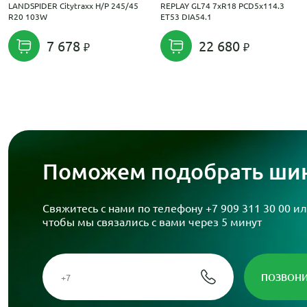
LANDSPIDER Citytraxx H/P 245/45
REPLAY GL74 7xR18 PCD5x114.3
R20 103W
ET53 DIA54.1
7 678
22 680
Поможем подобрать шин
Свяжитесь с нами по телефону
+7 909 311 30 00
ил
чтобы мы связались с вами через 5 минут