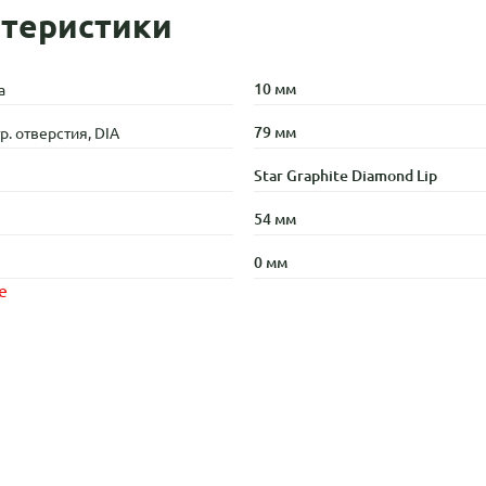
теристики
10 мм
а
79 мм
. отверстия, DIA
Star Graphite Diamond Lip
54 мм
0 мм
е