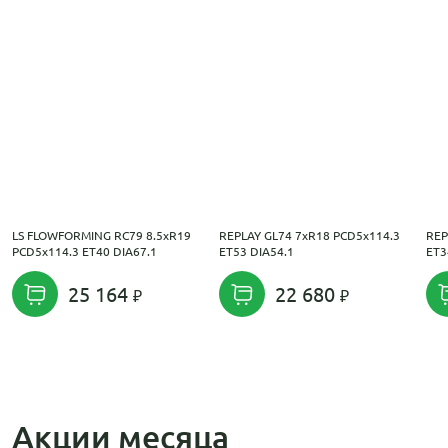
LS FLOWFORMING RC79 8.5xR19
REPLAY GL74 7xR18 PCD5x114.3
REP
PCD5x114.3 ET40 DIA67.1
ET53 DIA54.1
ET3
25 164
22 680
Акции месяца