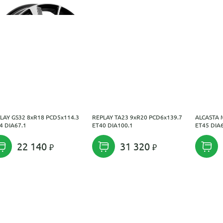
LAY GS32 8xR18 PCD5x114.3
REPLAY TA23 9xR20 PCD6x139.7
ALCASTA 
4 DIA67.1
ET40 DIA100.1
ET45 DIA
22 140
31 320