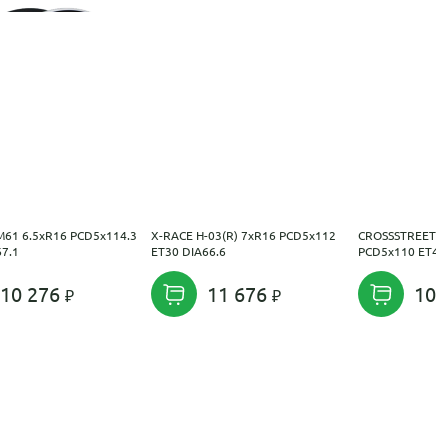
M61 6.5xR16 PCD5x114.3
X-RACE H-03(R) 7xR16 PCD5x112
CROSSSTREET C
67.1
ET30 DIA66.6
PCD5x110 ET46 
10 276
11 676
10 