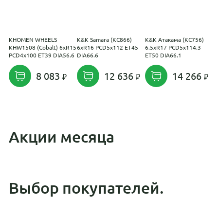
KHOMEN WHEELS
K&K Samara (КС866)
K&K Атакама (КС756)
С
KHW1508 (Cobalt) 6xR15
6xR16 PCD5x112 ET45
6.5xR17 PCD5x114.3
P
PCD4x100 ET39 DIA56.6
DIA66.6
ET50 DIA66.1
D
8 083
12 636
14 266
Акции месяца
Выбор покупателей.