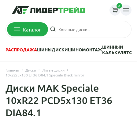
0
Каталог
ШИННЫЙ
РАСПРОДАЖА
ШИНЫ
ДИСКИ
ШИНОМОНТАЖ
КАЛЬКУЛЯТОР
Главная
Диски
Литые диски
10x22/5x130 ET36 D84,1 Speciale Black mirror
Диски MAK Speciale
10xR22 PCD5x130 ET36
DIA84.1