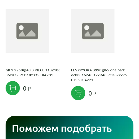
GKN 9250@40 3 PIECE 1132106
LEVYPYORA 3990@65 one part
P
36xR32 PCD10x335 DIA281
ec00016246 12xR46 PCD87x275
P
ET95 DIA221
0
0
Поможем подобрать