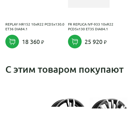
REPLAY MR152 10xR22 PCD5x130.0
FR REPLICA IVF-933 10xR22
R
ET36 DIA84.1
PCD5x130 ET35 DIA84.1
E
18 360
25 920
С этим товаром покупают