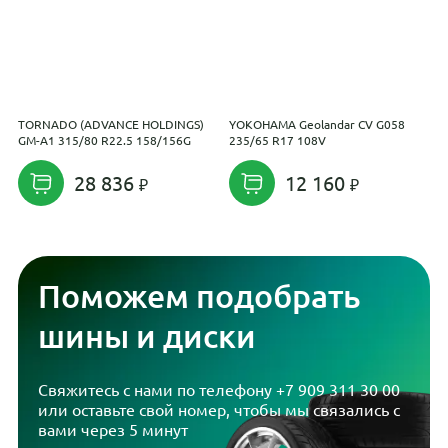
TORNADO (ADVANCE HOLDINGS)
YOKOHAMA Geolandar CV G058
R
GM-A1 315/80 R22.5 158/156G
235/65 R17 108V
E
28 836
12 160
Поможем подобрать
шины и диски
Свяжитесь с нами по телефону
+7 909 311 30 00
или оставьте свой номер, чтобы мы связались с
вами через 5 минут