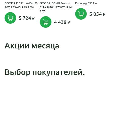
GOODRIDE ZuperEco Z-
GOODRIDE All Season
Ecowing ES31 --
T
107 225/45 R19 96W
Elite Z-401 175/70 R14
R
88T
5 054
5 724
4 438
Акции месяца
Выбор покупателей.