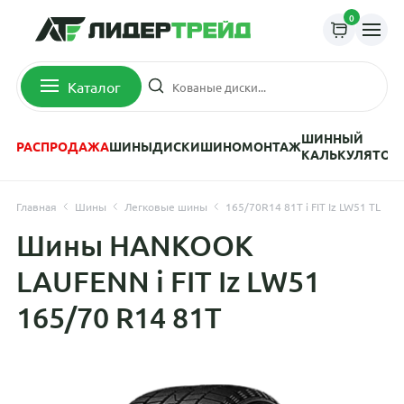
0
Каталог
ШИННЫЙ
РАСПРОДАЖА
ШИНЫ
ДИСКИ
ШИНОМОНТАЖ
КАЛЬКУЛЯТОР
Главная
Шины
Легковые шины
165/70R14 81T i FIT Iz LW51 TL
Шины HANKOOK
LAUFENN i FIT Iz LW51
165/70 R14 81T