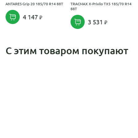
ANTARES Grip 20 185/70 R14 88T
TRACMAX X-Privilo TX5 185/70 R14
I
88T
1
4 147
3 531
С этим товаром покупают