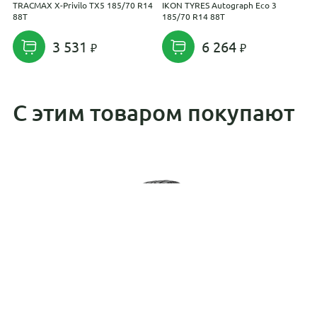
TRACMAX X-Privilo TX5 185/70 R14
IKON TYRES Autograph Eco 3
H
88T
185/70 R14 88T
1
3 531
6 264
С этим товаром покупают