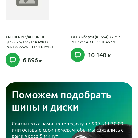
KRONPRINZ/ACCURIDE
K&K Либерти (КС654) 7xR17
R
6/222,25/161/114 6xR17
PCD5x114.3 ET35 DIA67.1
E
PCD6x222.25 ET114 DIA161
10 140
6 896
Поможем подобрать
шины и диски
Свяжитесь с нами по телефону
+7 909 311 30 00
или оставьте свой номер, чтобы мы связались с
вами через 5 минут