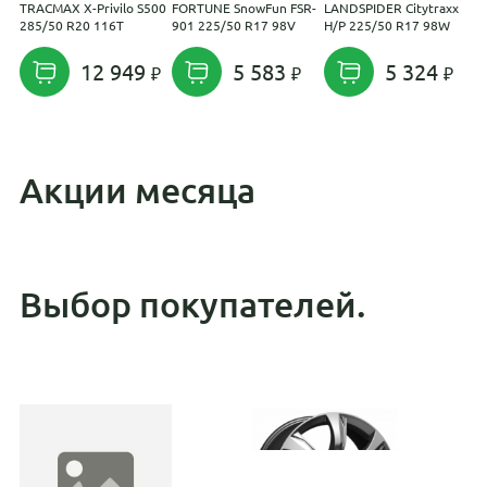
TRACMAX X-Privilo S500
FORTUNE SnowFun FSR-
LANDSPIDER Citytraxx
Y
285/50 R20 116T
901 225/50 R17 98V
H/P 225/50 R17 98W
S
R
12 949
5 583
5 324
Акции месяца
Выбор покупателей.