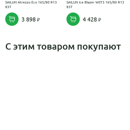
SAILUN Atrezzo Eco 165/80 R13
SAILUN Ice Blazer WST3 165/80 R13
S
83T
83T
1
3 898
4 428
С этим товаром покупают