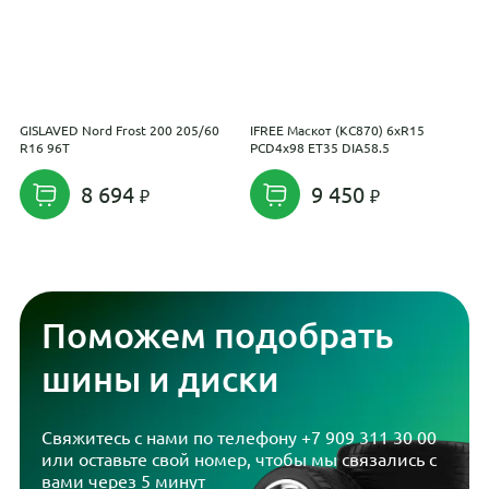
GISLAVED Nord Frost 200 205/60
IFREE Маскот (КС870) 6xR15
I
R16 96T
PCD4x98 ET35 DIA58.5
P
8 694
9 450
Поможем подобрать
шины и диски
Свяжитесь с нами по телефону
+7 909 311 30 00
или оставьте свой номер, чтобы мы связались с
вами через 5 минут