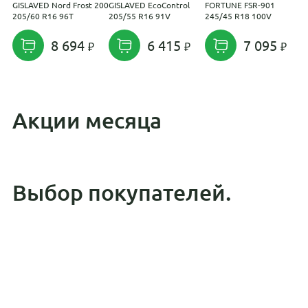
GISLAVED Nord Frost 200
GISLAVED EcoControl
FORTUNE FSR-901
C
205/60 R16 96T
205/55 R16 91V
245/45 R18 100V
I
1
8 694
6 415
7 095
Акции месяца
Выбор покупателей.