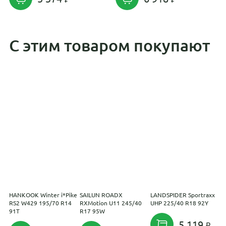
С этим товаром покупают
HANKOOK Winter i*Pike
SAILUN ROADX
LANDSPIDER Sportraxx
Y
RS2 W429 195/70 R14
RXMotion U11 245/40
UHP 225/40 R18 92Y
S
91T
R17 95W
9
5 119