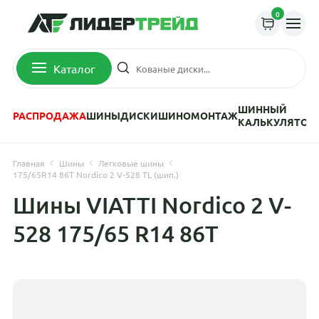
0
Каталог
ШИННЫЙ
РАСПРОДАЖА
ШИНЫ
ДИСКИ
ШИНОМОНТАЖ
КАЛЬКУЛЯТОР
Главная
Шины
Легковые шины
175/65R14 86T Nordico 2 V-528 TL (шип.)
Шины VIATTI Nordico 2 V-
528 175/65 R14 86T