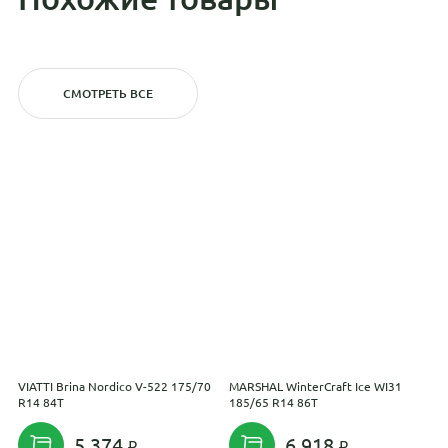
СМОТРЕТЬ ВСЕ
VIATTI Brina Nordico V-522 175/70
MARSHAL WinterCraft Ice WI31
I
R14 84T
185/65 R14 86T
R
5 374
6 918