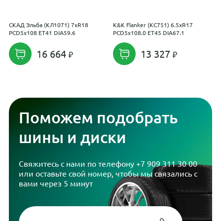
СКАД Эльба (КЛ1071) 7xR18
K&K Flanker (КС751) 6.5xR17
V
PCD5x108 ET41 DIA59.6
PCD5x108.0 ET45 DIA67.1
G
P
16 664
13 327
Поможем подобрать
шины и диски
Свяжитесь с нами по телефону
+7 909 311 30 00
или оставьте свой номер, чтобы мы связались с
вами через 5 минут