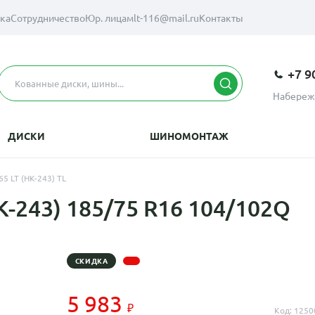
вка
Сотрудничество
Юр. лицам
lt-116@mail.ru
Контакты
+7 9
Набереж
ДИСКИ
ШИНОМОНТАЖ
5 LT (НК-243) TL
-243) 185/75 R16 104/102Q
СКИДКА
5 983
Код: 1250