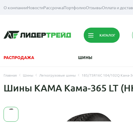
О компании
Новости
Рассрочка
Портфолио
Отзывы
Оплата и доста
КАТАЛОГ
РАСПРОДАЖА
ШИНЫ
Главная
Шины
Легкогрузовые шины
185/75R16C 104/102Q Кама-36
Шины KAMA Кама-365 LT (НК