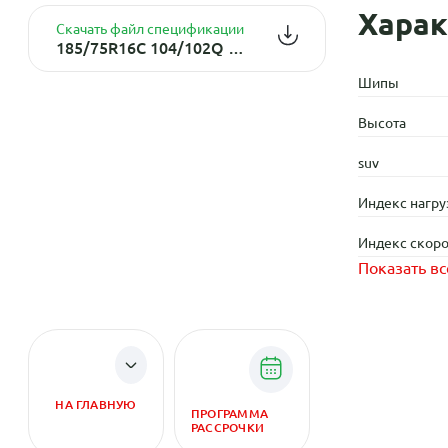
Харак
Скачать файл спецификации
185/75R16C 104/102Q Кама-365 LT (НК-243) TL
Шипы
Высота
suv
Индекс нагру
Индекс скоро
Показать вс
НА ГЛАВНУЮ
ПРОГРАММА
РАССРОЧКИ