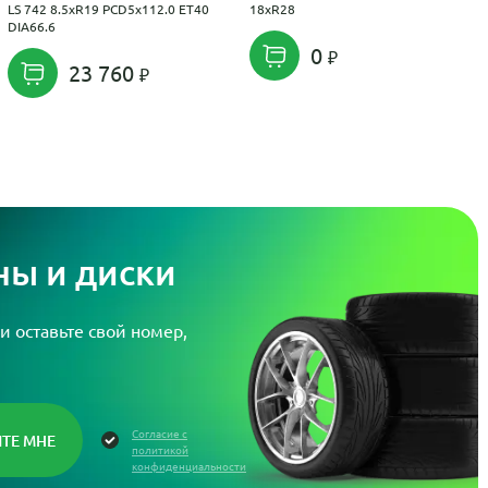
LS 742 8.5xR19 PCD5x112.0 ET40
18xR28
DIA66.6
0
23 760
ы и диски
и оставьте свой номер,
Согласие с
политикой
конфиденциальности