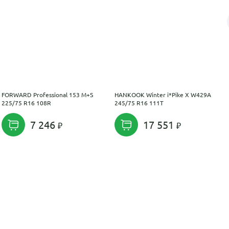
FORWARD Professional 153 M+S
HANKOOK Winter i*Pike X W429A
225/75 R16 108R
245/75 R16 111T
7 246
17 551