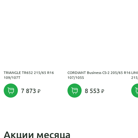
TRIANGLE TR652 215/65 R16
CORDIANT Business CS-2 205/65 R16
LIN
109/107T
107/105S
215
7 873
8 553
Акции месяца