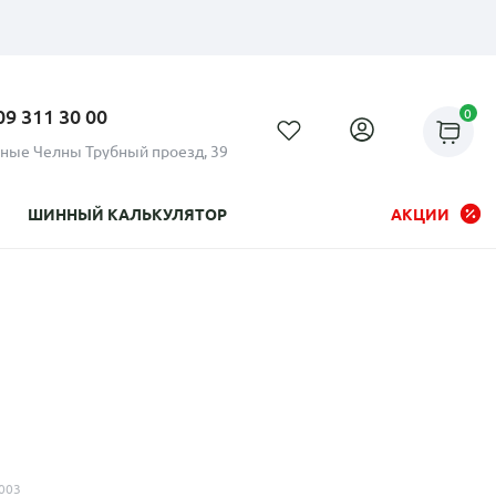
09 311 30 00
0
ные Челны Трубный проезд, 39
ШИННЫЙ КАЛЬКУЛЯТОР
АКЦИИ
Рассрочка до 24 месяцев на
все диски
003
Плати по частям в рассрочку