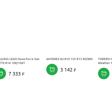
GLONG LEAO Nova-Force Van
ANTARES SU-810 155 R13 90/88S
TORERO MP
/70 R16 108/106T
Weather 
3 142
7 333