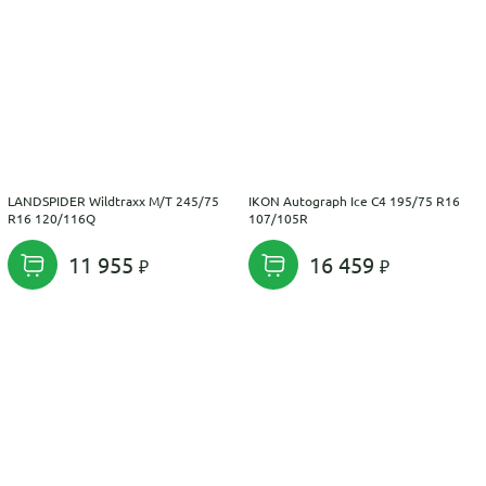
LANDSPIDER Wildtraxx M/T 245/75
IKON Autograph Ice C4 195/75 R16
R16 120/116Q
107/105R
11 955
16 459