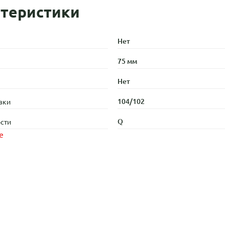
теристики
Нет
75 мм
Нет
104/102
зки
Q
сти
е