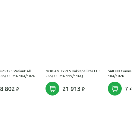
S 125 Variant All
NOKIAN TYRES Hakkapeliitta LT 3
SAILUN Commerc
185/75 R16 104/102R
265/75 R16 119/116Q
104/102R
8 802
21 913
7 4