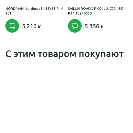
NORDMAN Nordman 5 185/65 R14
SAILUN ROADX RXQuest C02 185
S
90T
R14 102/100Q
8
5 216
5 356
С этим товаром покупают