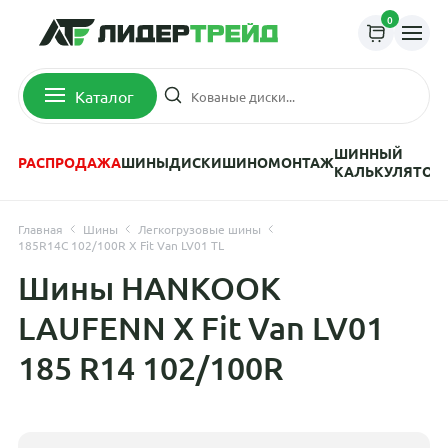
0
Каталог
ШИННЫЙ
РАСПРОДАЖА
ШИНЫ
ДИСКИ
ШИНОМОНТАЖ
КАЛЬКУЛЯТОР
Главная
Шины
Легкогрузовые шины
185R14C 102/100R X Fit Van LV01 TL
Шины HANKOOK
LAUFENN X Fit Van LV01
185 R14 102/100R