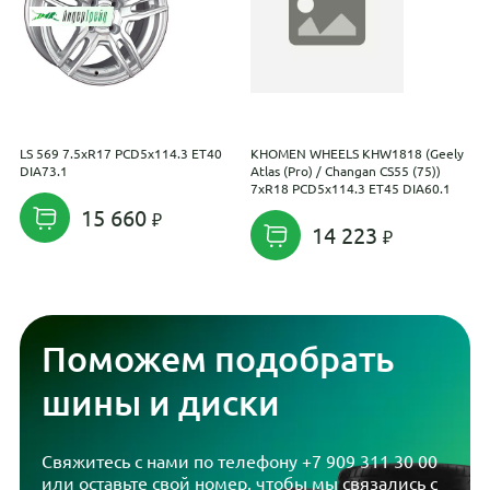
LS 569 7.5xR17 PCD5x114.3 ET40
KHOMEN WHEELS KHW1818 (Geely
L
DIA73.1
Atlas (Pro) / Changan CS55 (75))
P
7xR18 PCD5x114.3 ET45 DIA60.1
15 660
14 223
Поможем подобрать
шины и диски
Свяжитесь с нами по телефону
+7 909 311 30 00
или оставьте свой номер, чтобы мы связались с