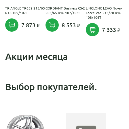
TRIANGLE TR652 215/65
CORDIANT Business CS-2
LINGLONG LEAO Nova-
A
R16 109/107T
205/65 R16 107/105S
Force Van 215/70 R16
R
108/106T
7 873
8 553
7 333
Акции месяца
Выбор покупателей.