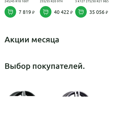
245/45 R18 100T
255/35 R20 97H
3 K127 275/30 R21 98(Y)
2
7 819
40 422
35 056
Акции месяца
Выбор покупателей.