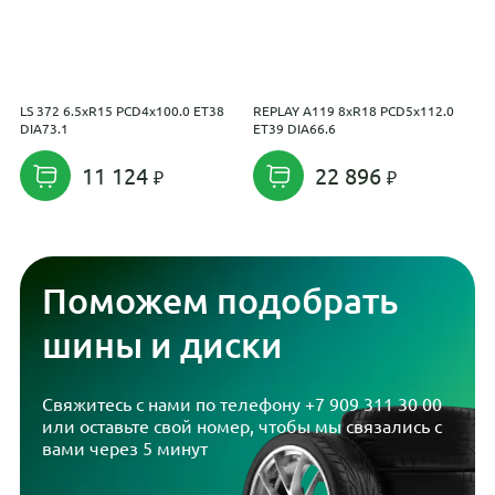
LS 372 6.5xR15 PCD4x100.0 ET38
REPLAY A119 8xR18 PCD5x112.0
L
DIA73.1
ET39 DIA66.6
D
11 124
22 896
Поможем подобрать
шины и диски
Свяжитесь с нами по телефону
+7 909 311 30 00
или оставьте свой номер, чтобы мы связались с
вами через 5 минут