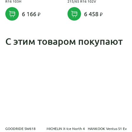
R16 103H
215/65 R16 102V
R
6 166
6 458
С этим товаром покупают
GOODRIDE SW618
MICHELIN X-Ice North 4
HANKOOK Ventus S1 Evo
P