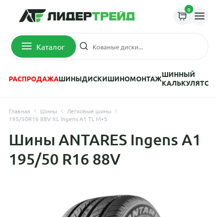
0
Каталог
ШИННЫЙ
РАСПРОДАЖА
ШИНЫ
ДИСКИ
ШИНОМОНТАЖ
КАЛЬКУЛЯТОР
Главная
Шины
Легковые шины
195/50R16 88V XL Ingens A1 TL M+S
Шины ANTARES Ingens A1
195/50 R16 88V