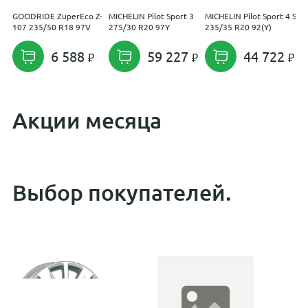
GOODRIDE ZuperEco Z-
MICHELIN Pilot Sport 3
MICHELIN Pilot Sport 4 S
T
107 235/50 R18 97V
275/30 R20 97Y
235/35 R20 92(Y)
T
6 588
59 227
44 722
Акции месяца
Выбор покупателей.