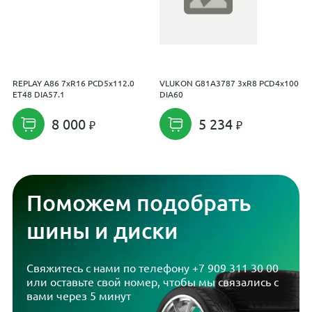
REPLAY A86 7xR16 PCD5x112.0
VLUKON G81A3787 3xR8 PCD4x100
K
ET48 DIA57.1
DIA60
1
8 000
5 234
Поможем подобрать
шины и диски
Свяжитесь с нами по телефону
+7 909 311 30 00
или оставьте свой номер, чтобы мы связались с
вами через 5 минут