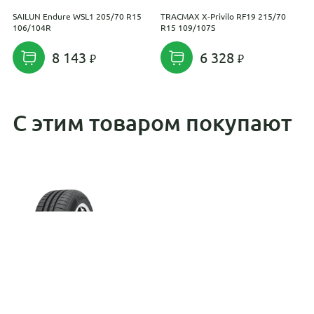
SAILUN Endure WSL1 205/70 R15
TRACMAX X-Privilo RF19 215/70
G
106/104R
R15 109/107S
1
8 143
6 328
С этим товаром покупают