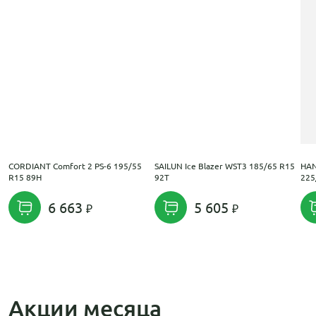
CORDIANT Comfort 2 PS-6 195/55
SAILUN Ice Blazer WST3 185/65 R15
HAN
R15 89H
92T
225
6 663
5 605
Акции месяца