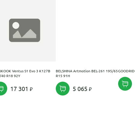
KOOK Ventus S1 Evo 3 K127B
BELSHINA Artmotion BEL-261 195/65
GOODRIDE
/40 R18 92Y
R15 91H
17 301
5 065