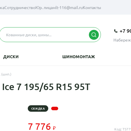
вка
Сотрудничество
Юр. лицам
lt-116@mail.ru
Контакты
+7 9
Набереж
ДИСКИ
ШИНОМОНТАЖ
 (шип.)
Ice 7 195/65 R15 95T
СКИДКА
7 776
Код: TS77