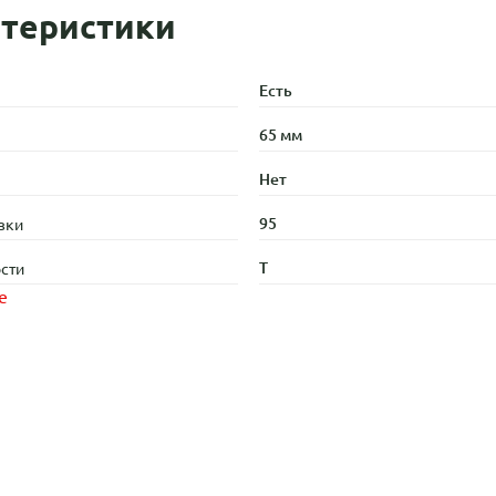
теристики
Есть
65 мм
Нет
95
зки
T
сти
е