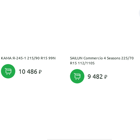
KAMA Я-245-1 215/90 R15 99N
SAILUN Commercio 4 Seasons 225/70
R15 112/110S
10 486
9 482