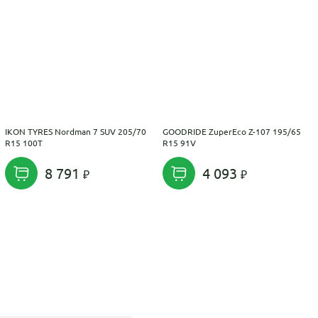
IKON TYRES Nordman 7 SUV 205/70
GOODRIDE ZuperEco Z-107 195/65
R15 100T
R15 91V
8 791
4 093