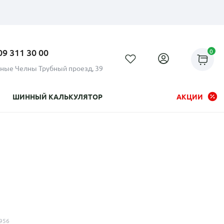
09 311 30 00
0
ные Челны Трубный проезд, 39
ШИННЫЙ КАЛЬКУЛЯТОР
АКЦИИ
Рассрочка до 24 месяцев на
все диски
956
Плати по частям в рассрочку