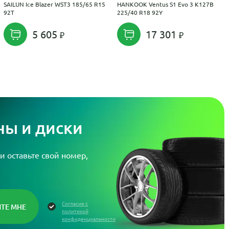
SAILUN Ice Blazer WST3 185/65 R15
HANKOOK Ventus S1 Evo 3 K127B
92T
225/40 R18 92Y
5 605
17 301
ы и диски
и оставьте свой номер,
Согласие с
политикой
конфиденциальности