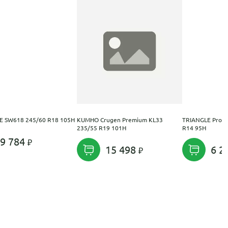
 SW618 245/60 R18 105H
KUMHO Crugen Premium KL33
TRIANGLE Protr
235/55 R19 101H
R14 95H
9 784
15 498
6 2