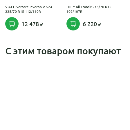
VIATTI Vettore Inverno V-524
HIFLY All-Transit 215/70 R15
R
225/70 R15 112/110R
109/107R
1
12 478
6 220
С этим товаром покупают