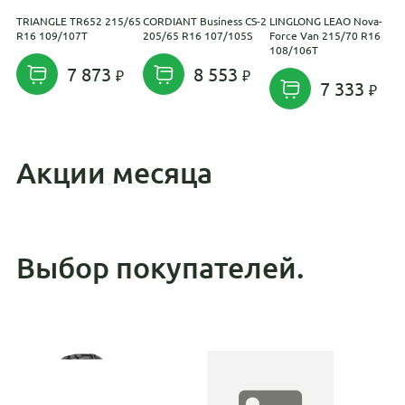
TRIANGLE TR652 215/65
CORDIANT Business CS-2
LINGLONG LEAO Nova-
A
R16 109/107T
205/65 R16 107/105S
Force Van 215/70 R16
R
108/106T
7 873
8 553
7 333
Акции месяца
Выбор покупателей.