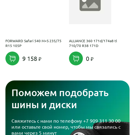
FORWARD Safari 540 M+S 235/75
ALLIANCE 360 171d/174a8 tl
S
R15 105P
710/70 R38 171D
7
9 158
0
Поможем подобрать
шины и диски
Свяжитесь с нами по телефону
+7 909 311 30 00
или оставьте свой номер, чтобы мы связались с
вами через 5 минут