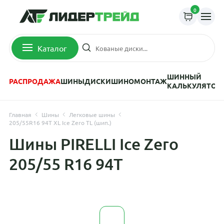
0
Каталог
ШИННЫЙ
РАСПРОДАЖА
ШИНЫ
ДИСКИ
ШИНОМОНТАЖ
КАЛЬКУЛЯТОР
Главная
Шины
Легковые шины
205/55R16 94T XL Ice Zero TL (шип.)
Шины PIRELLI Ice Zero
205/55 R16 94T