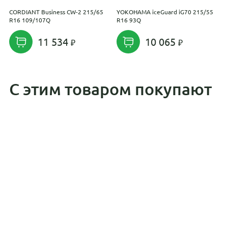
CORDIANT Business CW-2 215/65
YOKOHAMA iceGuard iG70 215/55
I
R16 109/107Q
R16 93Q
2
11 534
10 065
С этим товаром покупают