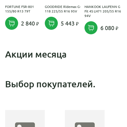
FORTUNE FSR-801
GOODRIDE Ridemax G-
HANKOOK LAUFENN G
S
155/80 R13 79T
118 225/55 R16 95V
Fit 4S LH71 205/55 R16
W
94V
2 840
5 443
6 080
Акции месяца
Выбор покупателей.