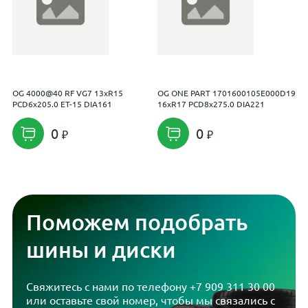
OG 4000@40 RF VG7 13xR15
OG ONE PART 1701600105E000D19
L
PCD6x205.0 ET-15 DIA161
16xR17 PCD8x275.0 DIA221
e
E
0
0
Поможем подобрать
шины и диски
Свяжитесь с нами по телефону
+7 909 311 30 00
или оставьте свой номер, чтобы мы связались с