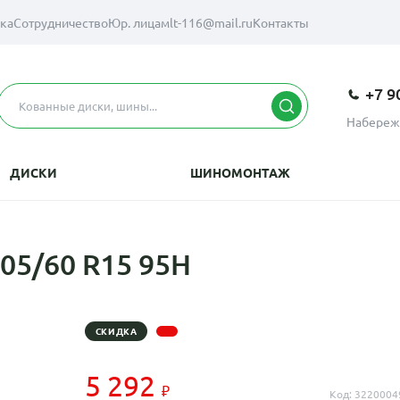
вка
Сотрудничество
Юр. лицам
lt-116@mail.ru
Контакты
+7 9
Набереж
ДИСКИ
ШИНОМОНТАЖ
205/60 R15 95H
СКИДКА
5 292
Код: 3220004