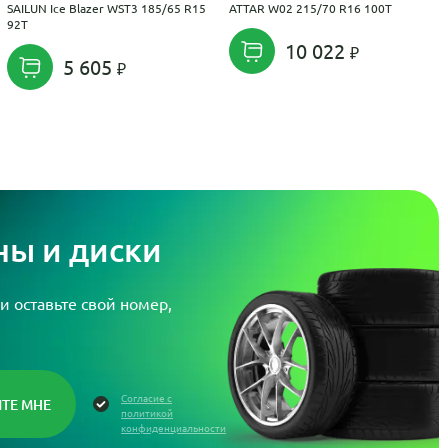
SAILUN Ice Blazer WST3 185/65 R15
ATTAR W02 215/70 R16 100T
92T
10 022
5 605
ы и диски
и оставьте свой номер,
Согласие с
политикой
конфиденциальности