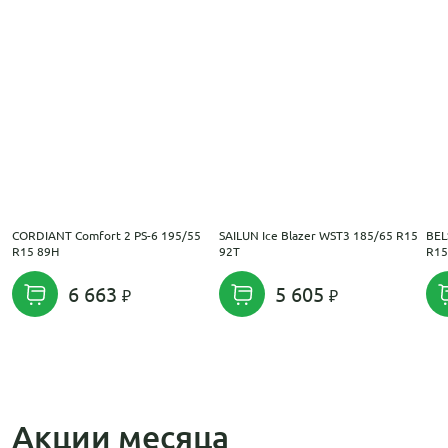
CORDIANT Comfort 2 PS-6 195/55
SAILUN Ice Blazer WST3 185/65 R15
BEL
R15 89H
92T
R15
6 663
5 605
Акции месяца