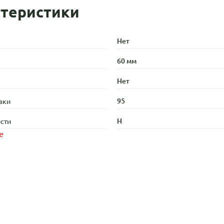
теристики
Нет
60 мм
Нет
95
зки
H
сти
е