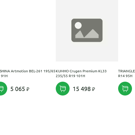
SHINA Artmotion BEL-261 195/65
KUMHO Crugen Premium KL33
TRIANGLE 
 91H
235/55 R19 101H
R14 95H
5 065
15 498