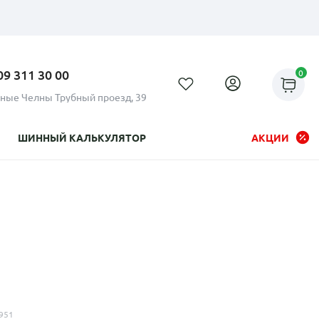
09 311 30 00
0
ные Челны Трубный проезд, 39
ШИННЫЙ КАЛЬКУЛЯТОР
АКЦИИ
Рассрочка до 24 месяцев на
все диски
951
Плати по частям в рассрочку