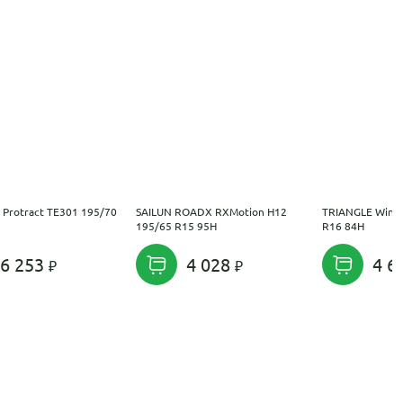
Protract TE301 195/70
SAILUN ROADX RXMotion H12
TRIANGLE Wint
195/65 R15 95H
R16 84H
6 253
4 028
4 6