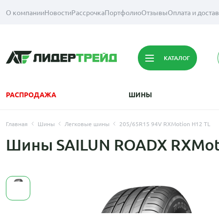
О компании
Новости
Рассрочка
Портфолио
Отзывы
Оплата и доста
КАТАЛОГ
РАСПРОДАЖА
ШИНЫ
Главная
Шины
Легковые шины
205/65R15 94V RXMotion H12 TL
Шины SAILUN ROADX RXMoti