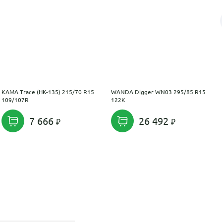
KAMA Trace (НК-135) 215/70 R15
WANDA Digger WN03 295/85 R15
109/107R
122K
7 666
26 492