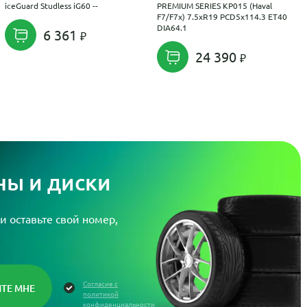
iceGuard Studless iG60 --
PREMIUM SERIES КР015 (Haval
F7/F7x) 7.5xR19 PCD5x114.3 ET40
DIA64.1
6 361
24 390
ы и диски
и оставьте свой номер,
Согласие с
политикой
конфиденциальности