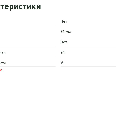
теристики
Нет
65 мм
Нет
94
зки
V
сти
е