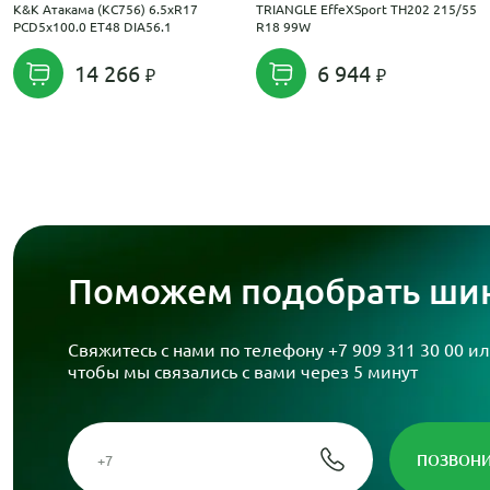
K&K Атакама (КС756) 6.5xR17
TRIANGLE EffeXSport TH202 215/55
PCD5x100.0 ET48 DIA56.1
R18 99W
14 266
6 944
Поможем подобрать шин
Свяжитесь с нами по телефону
+7 909 311 30 00
ил
чтобы мы связались с вами через 5 минут