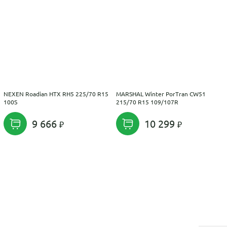
NEXEN Roadian HTX RH5 225/70 R15
MARSHAL Winter PorTran CW51
100S
215/70 R15 109/107R
9 666
10 299