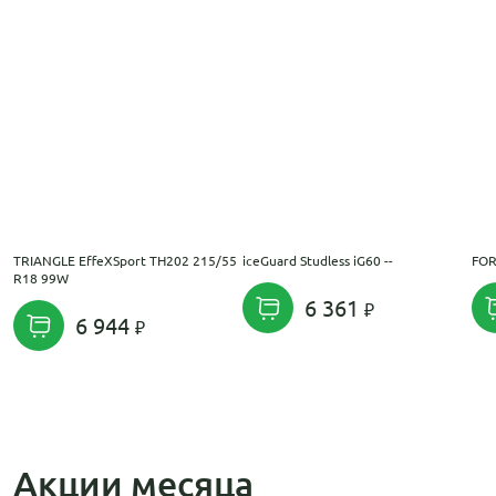
TRIANGLE EffeXSport TH202 215/55
iceGuard Studless iG60 --
FOR
R18 99W
6 361
6 944
Акции месяца