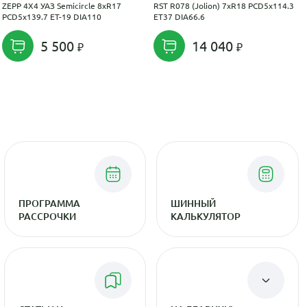
ZEPP 4X4 УАЗ Semicircle 8xR17
RST R078 (Jolion) 7xR18 PCD5x114.3
PCD5x139.7 ET-19 DIA110
ET37 DIA66.6
5 500
14 040
ПРОГРАММА
ШИННЫЙ
РАССРОЧКИ
КАЛЬКУЛЯТОР