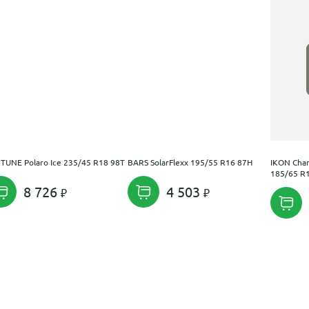
TUNE Polaro Ice 235/45 R18 98T
BARS SolarFlexx 195/55 R16 87H
IKON Char
185/65 R
8 726
4 503