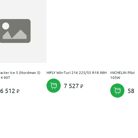
acter Ice 5 (Nordman 5)
HIFLY Win-Turi 216 225/55 R18 98H
MICHELIN Pilot 
14 90T
105W
7 527
6 512
58 