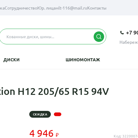
вка
Сотрудничество
Юр. лицам
lt-116@mail.ru
Контакты
+7 9
Набереж
ДИСКИ
ШИНОМОНТАЖ
on H12 205/65 R15 94V
СКИДКА
4 946
Код: 3220007