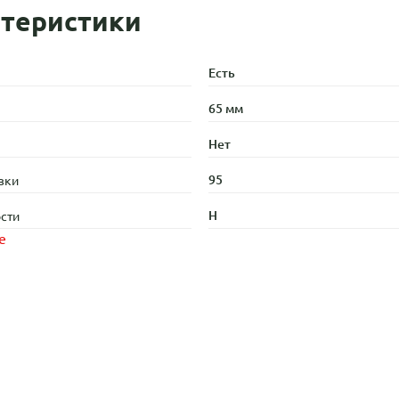
теристики
Есть
65 мм
Нет
95
зки
H
сти
е