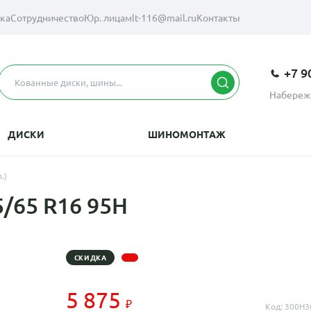
вка
Сотрудничество
Юр. лицам
lt-116@mail.ru
Контакты
+7 9
Набереж
ДИСКИ
ШИНОМОНТАЖ
.)
5/65 R16 95H
СКИДКА
5 875
Код: 300H3