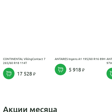
CONTINENTAL VikingContact 7
ANTARES Ingens A1 195/60 R16 89H
ANT
265/60 R18 114T
97
5 918
17 528
Акции месяца