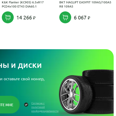
K&K Flanker (КС905) 6.5xR17
BKT MAGLIFT EASYFIT 109A5/100A5
PCD4x100 ET43 DIA60.1
R8 109A5
14 266
6 067
ы и диски
и оставьте свой номер,
Согласие с
политикой
конфиденциальности