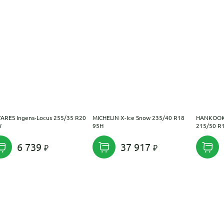
ARES Ingens-Locus 255/35 R20
MICHELIN X-Ice Snow 235/40 R18
HANKOOK 
W
95H
215/50 R
6 739
37 917