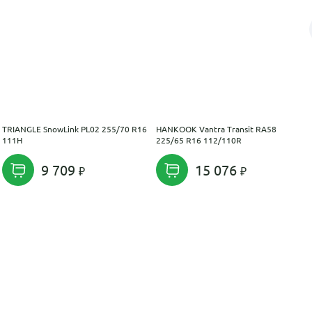
TRIANGLE SnowLink PL02 255/70 R16
HANKOOK Vantra Transit RA58
111H
225/65 R16 112/110R
9 709
15 076