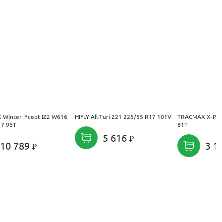
Winter i*cept IZ2 W616
HIFLY All-Turi 221 225/55 R17 101V
TRACMAX X-Priv
17 95T
81T
5 616
10 789
3 1