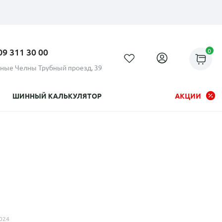
09 311 30 00
0
ные Челны Трубный проезд, 39
ШИННЫЙ КАЛЬКУЛЯТОР
АКЦИИ
Рассрочка до 24 месяцев на
все диски
024
Плати по частям в рассрочку