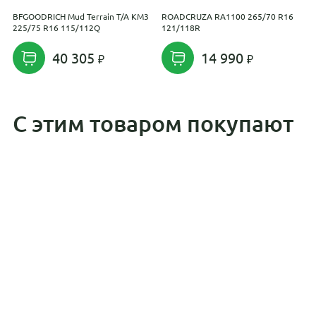
BFGOODRICH Mud Terrain T/A KM3
ROADCRUZA RA1100 265/70 R16
K
225/75 R16 115/112Q
121/118R
1
40 305
14 990
С этим товаром покупают