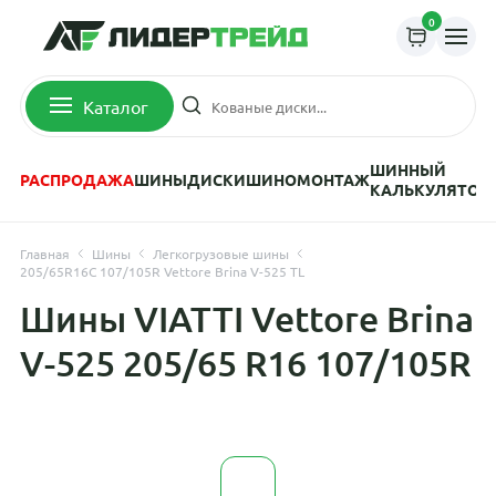
0
Каталог
ШИННЫЙ
РАСПРОДАЖА
ШИНЫ
ДИСКИ
ШИНОМОНТАЖ
КАЛЬКУЛЯТОР
Главная
Шины
Легкогрузовые шины
205/65R16C 107/105R Vettore Brina V-525 TL
Шины VIATTI Vettore Brina
V-525 205/65 R16 107/105R