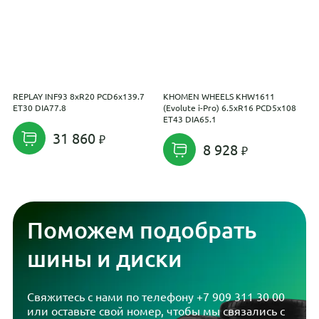
REPLAY INF93 8xR20 PCD6x139.7
KHOMEN WHEELS KHW1611
R
ET30 DIA77.8
(Evolute i-Pro) 6.5xR16 PCD5x108
E
ET43 DIA65.1
31 860
8 928
Поможем подобрать
шины и диски
Свяжитесь с нами по телефону
+7 909 311 30 00
или оставьте свой номер, чтобы мы связались с