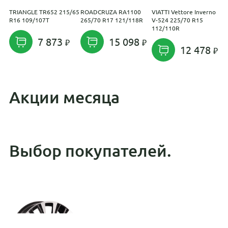
TRIANGLE TR652 215/65
ROADCRUZA RA1100
VIATTI Vettore Inverno
L
R16 109/107T
265/70 R17 121/118R
V-524 225/70 R15
F
112/110R
1
7 873
15 098
12 478
Акции месяца
Выбор покупателей.