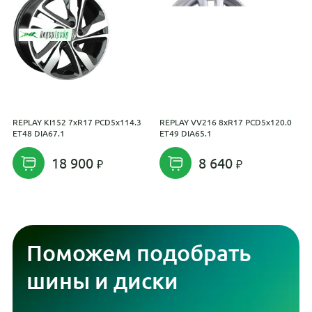
REPLAY KI152 7xR17 PCD5x114.3
REPLAY VV216 8xR17 PCD5x120.0
K
ET48 DIA67.1
ET49 DIA65.1
(
E
18 900
8 640
Поможем подобрать
шины и диски