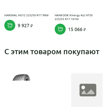
MARSHAL MU12 225/50 R17 98W
HANKOOK Kinergy 4s2 H750
A
225/55 R17 101W
9 927
15 066
С этим товаром покупают