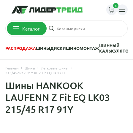
0
Каталог
ШИННЫЙ
РАСПРОДАЖА
ШИНЫ
ДИСКИ
ШИНОМОНТАЖ
КАЛЬКУЛЯТОР
Главная
Шины
Легковые шины
215/45ZR17 91Y XL Z Fit EQ LK03 TL
Шины HANKOOK
LAUFENN Z Fit EQ LK03
215/45 R17 91Y