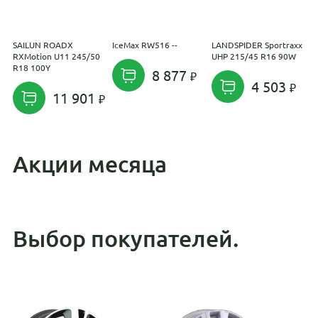
SAILUN ROADX
IceMax RW516 --
LANDSPIDER Sportraxx
M
RXMotion U11 245/50
UHP 215/45 R16 90W
I
R18 100Y
8 877
4 503
11 901
Акции месяца
Выбор покупателей.