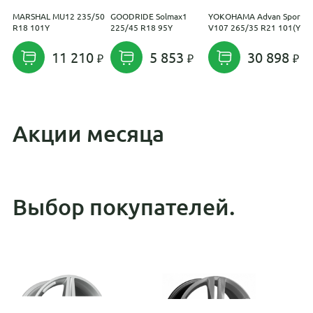
MARSHAL MU12 235/50
GOODRIDE Solmax1
YOKOHAMA Advan Sport
T
R18 101Y
225/45 R18 95Y
V107 265/35 R21 101(Y)
T
11 210
5 853
30 898
Акции месяца
Выбор покупателей.