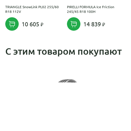
TRIANGLE SnowLink PL02 255/60
PIRELLI FORMULA Ice Friction
V
R18 112V
245/45 R18 100H
1
10 605
14 839
С этим товаром покупают