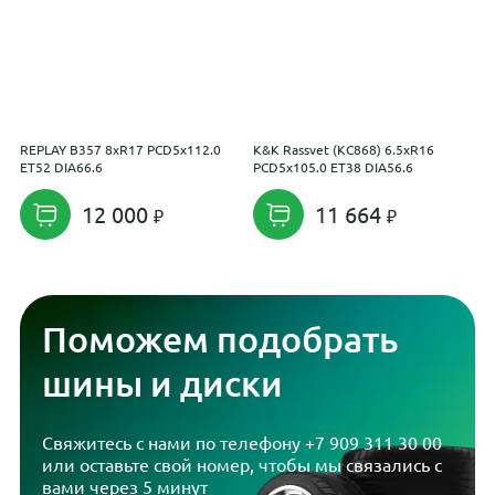
REPLAY B357 8xR17 PCD5x112.0
K&K Rassvet (КС868) 6.5xR16
H
ET52 DIA66.6
PCD5x105.0 ET38 DIA56.6
12 000
11 664
Поможем подобрать
шины и диски
Свяжитесь с нами по телефону
+7 909 311 30 00
или оставьте свой номер, чтобы мы связались с
вами через 5 минут