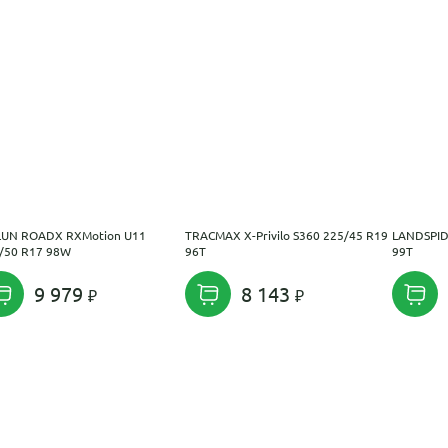
LUN ROADX RXMotion U11
TRACMAX X-Privilo S360 225/45 R19
LANDSPIDE
/50 R17 98W
96T
99T
9 979
8 143