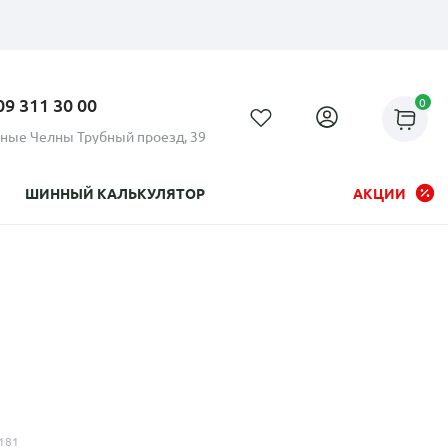
09 311 30 00
0
ные Челны Трубный проезд, 39
ШИННЫЙ КАЛЬКУЛЯТОР
АКЦИИ
Рассрочка до 24 месяцев на
все диски
181
Плати по частям в рассрочку