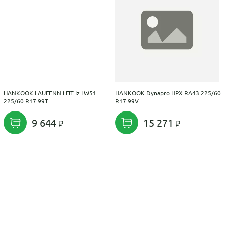
HANKOOK LAUFENN i FIT Iz LW51
HANKOOK Dynapro HPX RA43 225/60
225/60 R17 99T
R17 99V
9 644
15 271