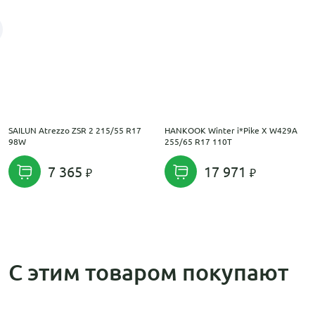
SAILUN Atrezzo ZSR 2 215/55 R17
HANKOOK Winter i*Pike X W429A
98W
255/65 R17 110T
7 365
17 971
С этим товаром покупают