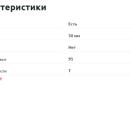
теристики
Есть
50 мм
Нет
95
зки
T
сти
е