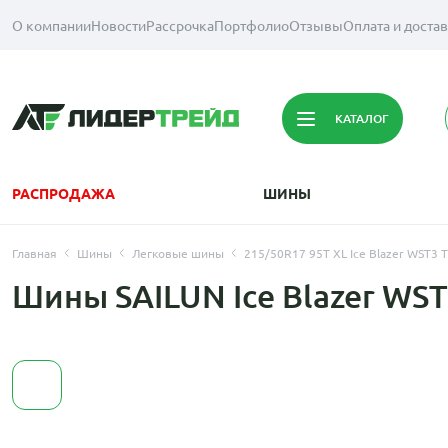
О компании
Новости
Рассрочка
Портфолио
Отзывы
Оплата и доста
КАТАЛОГ
РАСПРОДАЖА
ШИНЫ
Главная
Шины
Легковые шины
215/50R17 95T XL Ice Blazer WST3 T
Шины SAILUN Ice Blazer WST