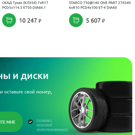
СКАД Тукан (КЛ356) 7xR17
STARCO 750@140 ONE PART 276540
PCD5x114.3 ET50 DIA66.1
6xR10 PCD4x100 ET-4 DIA60
10 247
5 607
ы и диски
и оставьте свой номер,
Согласие с
политикой
конфиденциальности