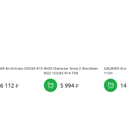
R Arctictraxx 205/65 R15
IKON Character Snow 2 (Nordman
GISLAVED EcoCo
RS2) 155/65 R14 75R
112H
6 112
5 994
14 