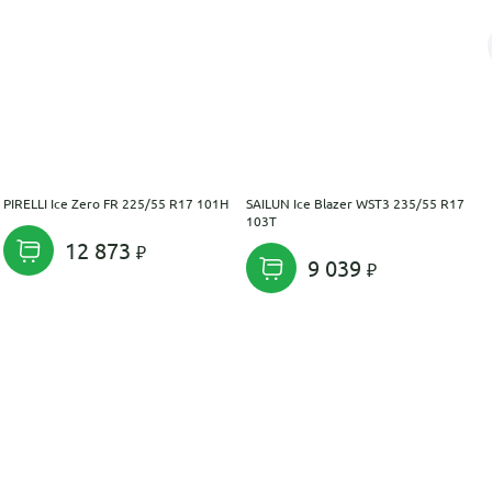
PIRELLI Ice Zero FR 225/55 R17 101H
SAILUN Ice Blazer WST3 235/55 R17
103T
12 873
9 039