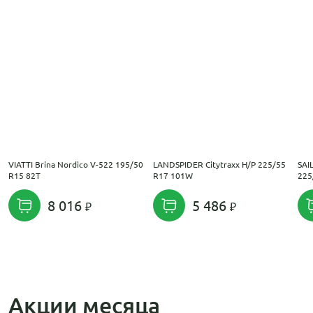
VIATTI Brina Nordico V-522 195/50
LANDSPIDER Citytraxx H/P 225/55
SAI
R15 82T
R17 101W
225
8 016
5 486
Акции месяца