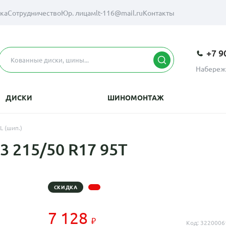
вка
Сотрудничество
Юр. лицам
lt-116@mail.ru
Контакты
+7 9
Набереж
ДИСКИ
ШИНОМОНТАЖ
L (шип.)
3 215/50 R17 95T
СКИДКА
7 128
Код: 3220006