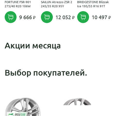
FORTUNE FSR-901
SAILUN Atrezzo ZSR 2
BRIDGESTONE Blizzak
H
275/40 R20 106W
245/35 R20 95Y
Ice 195/55 R16 91T
F
9
9 666
12 052
10 497
Акции месяца
Выбор покупателей.