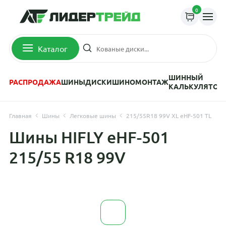
0
Каталог
ШИННЫЙ
РАСПРОДАЖА
ШИНЫ
ДИСКИ
ШИНОМОНТАЖ
КАЛЬКУЛЯТОР
Главная
Шины
Легковые шины
215/55R18 99V XL eHF-501 TL
Шины HIFLY eHF-501
215/55 R18 99V