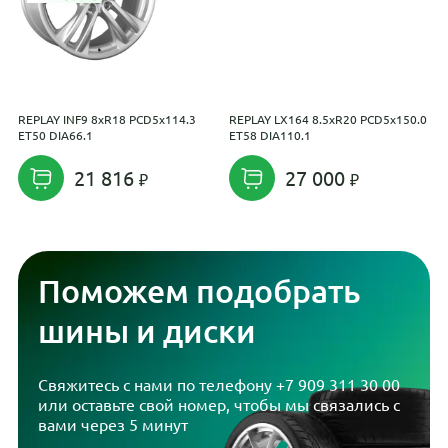
REPLAY INF9 8xR18 PCD5x114.3
REPLAY LX164 8.5xR20 PCD5x150.0
С
ET50 DIA66.1
ET58 DIA110.1
P
21 816
27 000
Поможем подобрать
шины и диски
Свяжитесь с нами по телефону
+7 909 311 30 00
или оставьте свой номер, чтобы мы связались с
вами через 5 минут