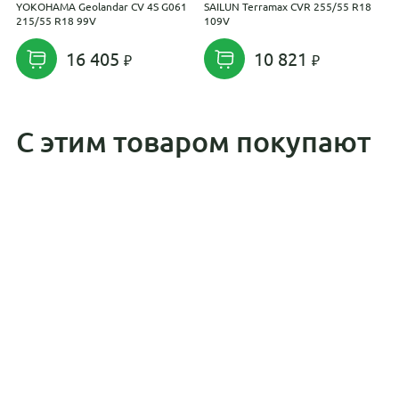
YOKOHAMA Geolandar CV 4S G061
SAILUN Terramax CVR 255/55 R18
M
215/55 R18 99V
109V
R
16 405
10 821
С этим товаром покупают