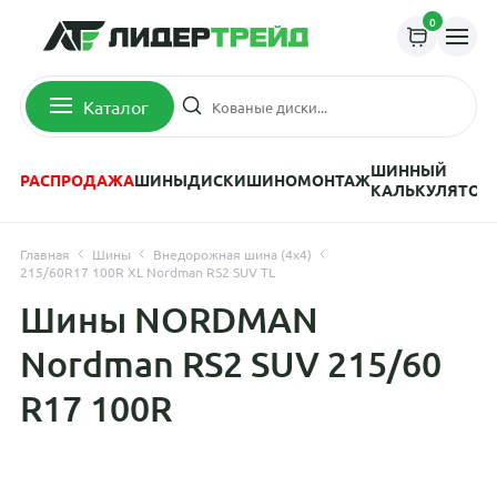
0
Каталог
ШИННЫЙ
РАСПРОДАЖА
ШИНЫ
ДИСКИ
ШИНОМОНТАЖ
КАЛЬКУЛЯТОР
Главная
Шины
Внедорожная шина (4х4)
215/60R17 100R XL Nordman RS2 SUV TL
Шины NORDMAN
Nordman RS2 SUV 215/60
R17 100R