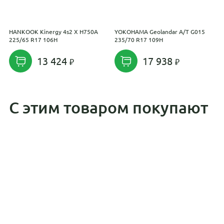
HANKOOK Kinergy 4s2 X H750A
YOKOHAMA Geolandar A/T G015
F
225/65 R17 106H
235/70 R17 109H
1
13 424
17 938
С этим товаром покупают