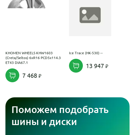
KHOMEN WHEELS KHW1603
Ice Trace (HK-530) --
G
(Creta/Seltos) 6xR16 PCD5x114.3
k
ET43 DIA67.1
E
13 947
7 468
Поможем подобрать
шины и диски