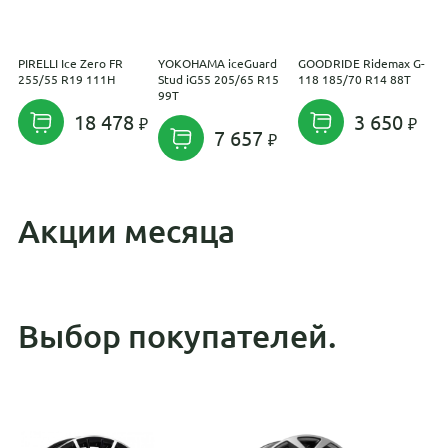
PIRELLI Ice Zero FR
YOKOHAMA iceGuard
GOODRIDE Ridemax G-
P
255/55 R19 111H
Stud iG55 205/65 R15
118 185/70 R14 88T
R
99T
18 478
3 650
7 657
Акции месяца
Выбор покупателей.