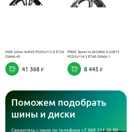
MAK Union 9xR20 PCD5x112.0 ET26
IFREE Эрнесто (КС484) 6.5xR15
K
DIA66.45
PCD5x114.3 ET40 DIA66.1
P
41 368
8 445
Поможем подобрать
шины и диски
Свяжитесь с нами по телефону
+7 909 311 30 00