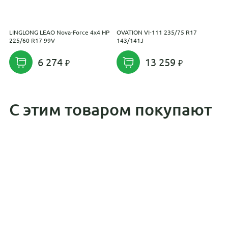
LINGLONG LEAO Nova-Force 4x4 HP
OVATION VI-111 235/75 R17
A
225/60 R17 99V
143/141J
1
6 274
13 259
С этим товаром покупают