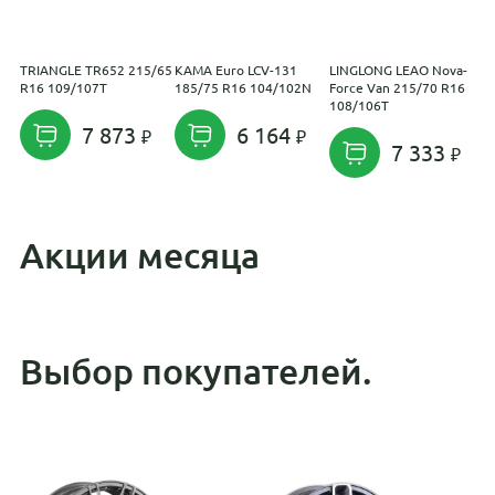
TRIANGLE TR652 215/65
KAMA Euro LCV-131
LINGLONG LEAO Nova-
A
R16 109/107T
185/75 R16 104/102N
Force Van 215/70 R16
R
108/106T
7 873
6 164
7 333
Акции месяца
Выбор покупателей.