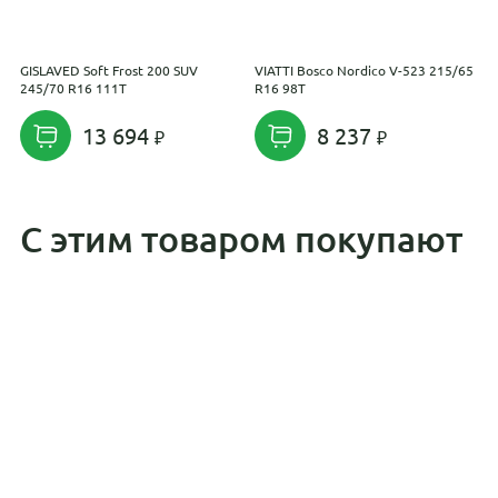
GISLAVED Soft Frost 200 SUV
VIATTI Bosco Nordico V-523 215/65
I
245/70 R16 111T
R16 98T
2
13 694
8 237
С этим товаром покупают