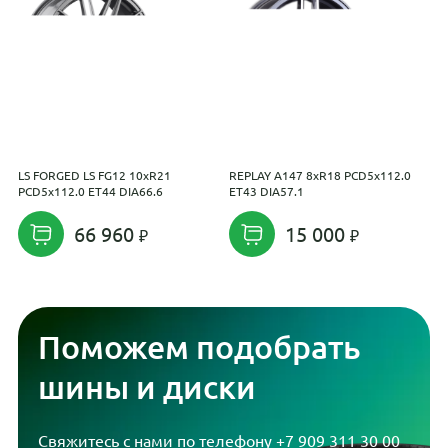
LS FORGED LS FG12 10xR21
REPLAY A147 8xR18 PCD5x112.0
K
PCD5x112.0 ET44 DIA66.6
ET43 DIA57.1
P
66 960
15 000
Поможем подобрать
шины и диски
Свяжитесь с нами по телефону
+7 909 311 30 00