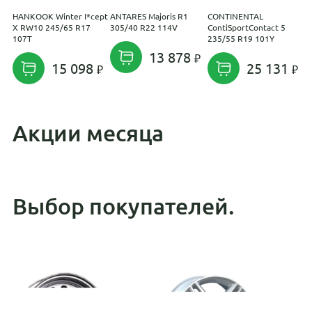
HANKOOK Winter I*cept
ANTARES Majoris R1
CONTINENTAL
I
X RW10 245/65 R17
305/40 R22 114V
ContiSportContact 5
I
107T
235/55 R19 101Y
1
13 878
15 098
25 131
Акции месяца
Выбор покупателей.