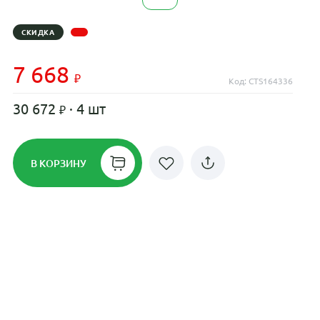
СКИДКА
7 668
Код: CTS164336
30 672
· 4 шт
В КОРЗИНУ
Рассрочка до 24 месяцев на все
диски
Плати по частям в рассрочку