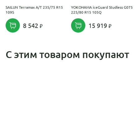
SAILUN Terramax A/T 235/75 R15
YOKOHAMA iceGuard Studless G075
F
109S
225/80 R15 105Q
1
8 542
15 919
С этим товаром покупают