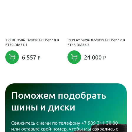
TREBL 9506Т 6xR16 PCD5x118.0
REPLAY MR96 8.5xR19 PCD5x112.0
I
ET50 DIA71.1
ET43 DIA66.6
1
6 557
24 000
Поможем подобрать
шины и диски
Свяжитесь с нами по телефону
+7 909 311 30 00
или оставьте свой номер, чтобы мы связались с