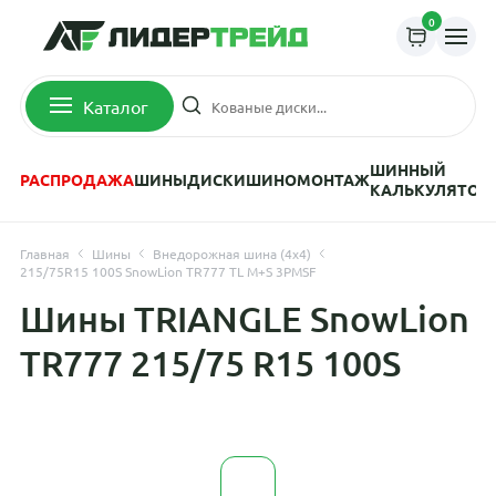
0
Каталог
ШИННЫЙ
РАСПРОДАЖА
ШИНЫ
ДИСКИ
ШИНОМОНТАЖ
КАЛЬКУЛЯТОР
Главная
Шины
Внедорожная шина (4х4)
215/75R15 100S SnowLion TR777 TL M+S 3PMSF
Шины TRIANGLE SnowLion
TR777 215/75 R15 100S