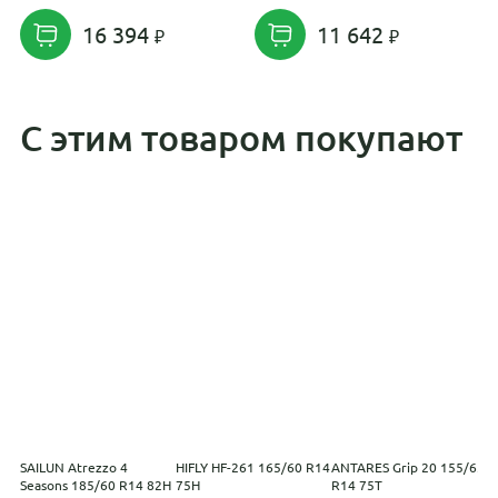
16 394
11 642
С этим товаром покупают
SAILUN Atrezzo 4
HIFLY HF-261 165/60 R14
ANTARES Grip 20 155/65
I
Seasons 185/60 R14 82H
75H
R14 75T
2