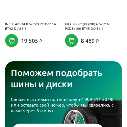
INCH FA8534 8.5xR20 PCD5x114.3
K&K Фишт (КС690) 6.5xR16
M
ET42 DIA67.1
PCD5x100 ET45 DIA54.1
E
19 505
8 489
Поможем подобрать
шины и диски
Свяжитесь с нами по телефону
+7 909 311 30 00
или оставьте свой номер, чтобы мы связались с
вами через 5 минут