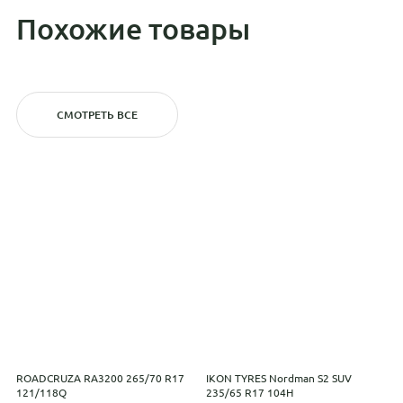
Похожие товары
СМОТРЕТЬ ВСЕ
ROADCRUZA RA3200 265/70 R17
IKON TYRES Nordman S2 SUV
P
121/118Q
235/65 R17 104H
R