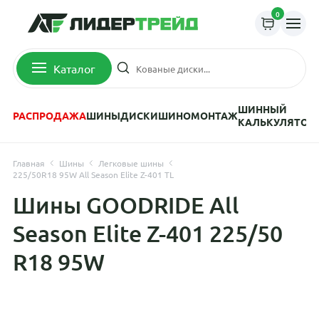
0
Каталог
ШИННЫЙ
РАСПРОДАЖА
ШИНЫ
ДИСКИ
ШИНОМОНТАЖ
КАЛЬКУЛЯТОР
Главная
Шины
Легковые шины
225/50R18 95W All Season Elite Z-401 TL
Шины GOODRIDE All
Season Elite Z-401 225/50
R18 95W