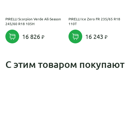
PIRELLI Scorpion Verde All-Season
PIRELLI Ice Zero FR 235/65 R18
T
245/60 R18 105H
110T
2
16 826
16 243
С этим товаром покупают