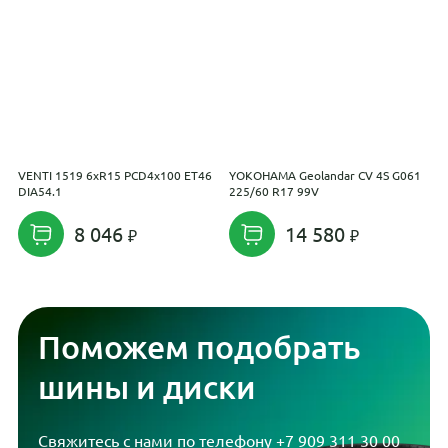
VENTI 1519 6xR15 PCD4x100 ET46
YOKOHAMA Geolandar CV 4S G061
M
DIA54.1
225/60 R17 99V
P
8 046
14 580
Поможем подобрать
шины и диски
Свяжитесь с нами по телефону
+7 909 311 30 00