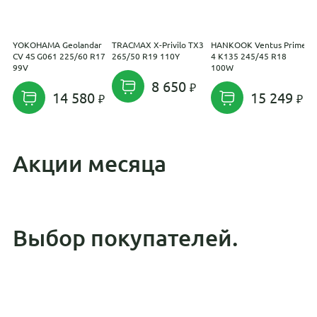
YOKOHAMA Geolandar
TRACMAX X-Privilo TX3
HANKOOK Ventus Prime
G
CV 4S G061 225/60 R17
265/50 R19 110Y
4 K135 245/45 R18
2
99V
100W
8 650
14 580
15 249
Акции месяца
Выбор покупателей.