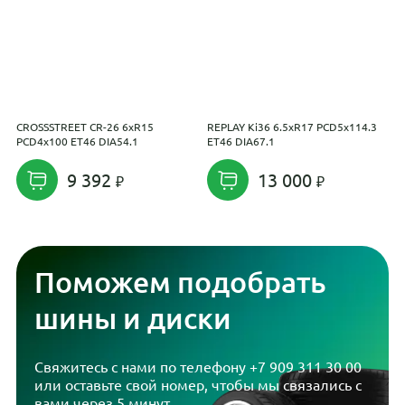
CROSSSTREET CR-26 6xR15
REPLAY Ki36 6.5xR17 PCD5x114.3
R
PCD4x100 ET46 DIA54.1
ET46 DIA67.1
P
9 392
13 000
Поможем подобрать
шины и диски
Свяжитесь с нами по телефону
+7 909 311 30 00
или оставьте свой номер, чтобы мы связались с
вами через 5 минут