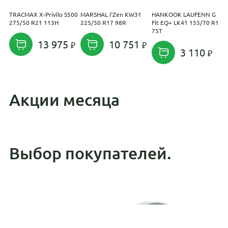
TRACMAX X-Privilo S500
MARSHAL I'Zen KW31
HANKOOK LAUFENN G
S
275/50 R21 113H
225/50 R17 98R
Fit EQ+ LK41 155/70 R13
1
75T
13 975
10 751
3 110
Акции месяца
Выбор покупателей.