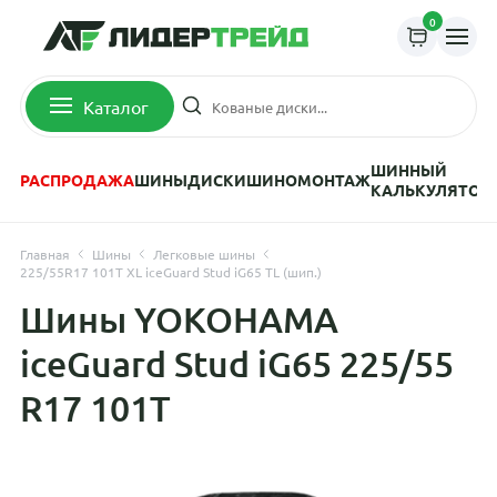
0
Каталог
ШИННЫЙ
РАСПРОДАЖА
ШИНЫ
ДИСКИ
ШИНОМОНТАЖ
КАЛЬКУЛЯТОР
Главная
Шины
Легковые шины
225/55R17 101T XL iceGuard Stud iG65 TL (шип.)
Шины YOKOHAMA
iceGuard Stud iG65 225/55
R17 101T