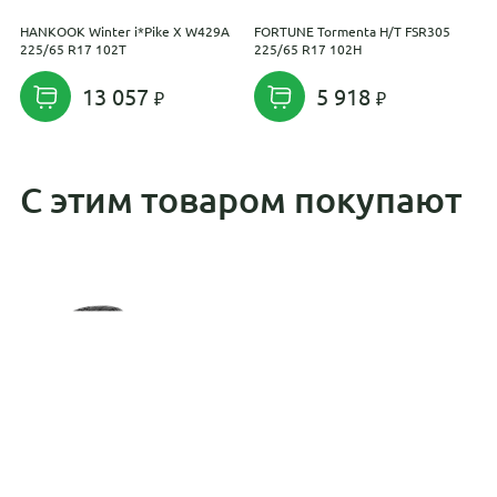
HANKOOK Winter i*Pike X W429A
FORTUNE Tormenta H/T FSR305
H
225/65 R17 102T
225/65 R17 102H
1
13 057
5 918
С этим товаром покупают