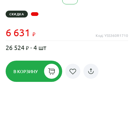
СКИДКА
6 631
Код: YSS360R1710
26 524
· 4 шт
В КОРЗИНУ
Рассрочка до 24 месяцев на все
диски
Плати по частям в рассрочку