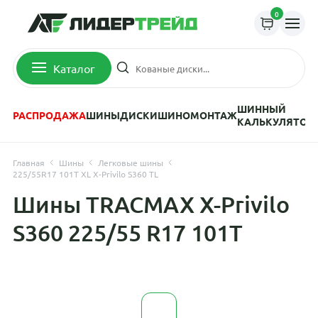
0
Каталог
ШИННЫЙ
РАСПРОДАЖА
ШИНЫ
ДИСКИ
ШИНОМОНТАЖ
КАЛЬКУЛЯТОР
Главная
Шины
Легковые шины
225/55R17 101T XL X-Privilo S360 TL
Шины TRACMAX X-Privilo
S360 225/55 R17 101T