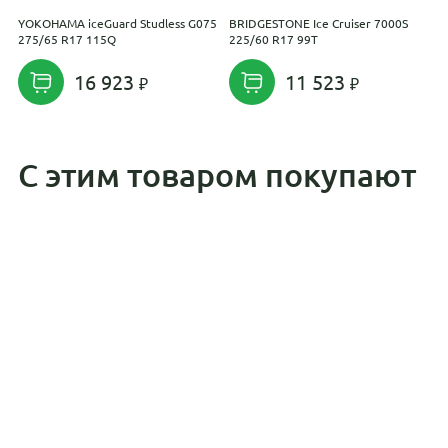
YOKOHAMA iceGuard Studless G075
BRIDGESTONE Ice Cruiser 7000S
G
275/65 R17 115Q
225/60 R17 99T
2
16 923
11 523
С этим товаром покупают