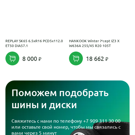
REPLAY SK65 6.5xR16 PCD5x112.0
HANKOOK Winter i*cept IZ3 X
R
ET50 DIA57.1
W636A 255/45 R20 105T
E
8 000
18 662
Поможем подобрать
шины и диски
Свяжитесь с нами по телефону
+7 909 311 30 00
или оставьте свой номер, чтобы мы связались с
вами через 5 минут