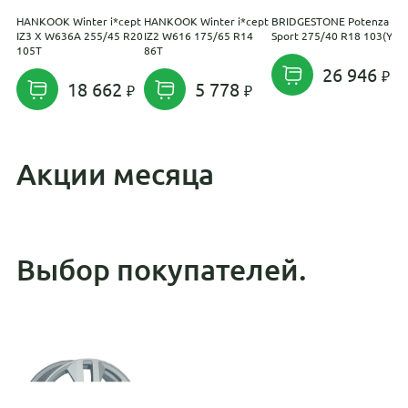
HANKOOK Winter i*cept
HANKOOK Winter i*cept
BRIDGESTONE Potenza
B
IZ3 X W636A 255/45 R20
IZ2 W616 175/65 R14
Sport 275/40 R18 103(Y)
D
105T
86T
26 946
18 662
5 778
Акции месяца
Выбор покупателей.