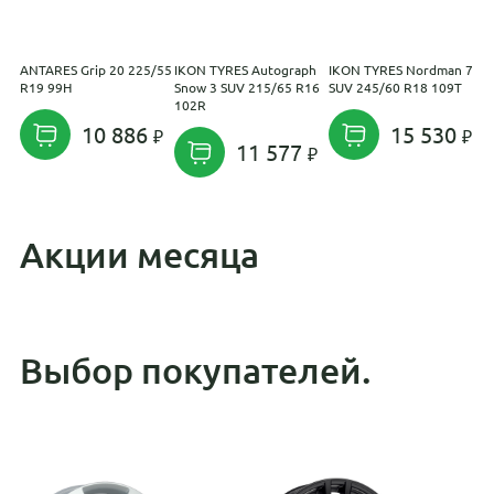
ANTARES Grip 20 225/55
IKON TYRES Autograph
IKON TYRES Nordman 7
Y
R19 99H
Snow 3 SUV 215/65 R16
SUV 245/60 R18 109T
S
102R
R
10 886
15 530
11 577
Акции месяца
Выбор покупателей.