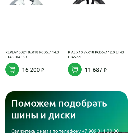
REPLAY SB21 8xR18 PCD5x114.3
RIAL X10 7xR18 PCD5x112.0 ET43
N
ET48 DIA56.1
DIA57.1
2
16 200
11 687
Поможем подобрать
шины и диски
Свяжитесь с нами по телефону
+7 909 311 30 00