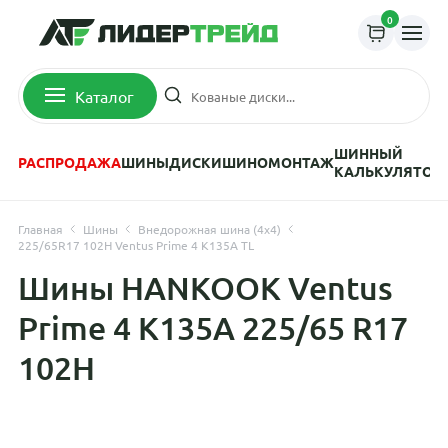
0
Каталог
ШИННЫЙ
РАСПРОДАЖА
ШИНЫ
ДИСКИ
ШИНОМОНТАЖ
КАЛЬКУЛЯТОР
Главная
Шины
Внедорожная шина (4х4)
225/65R17 102H Ventus Prime 4 K135A TL
Шины HANKOOK Ventus
Prime 4 K135A 225/65 R17
102H