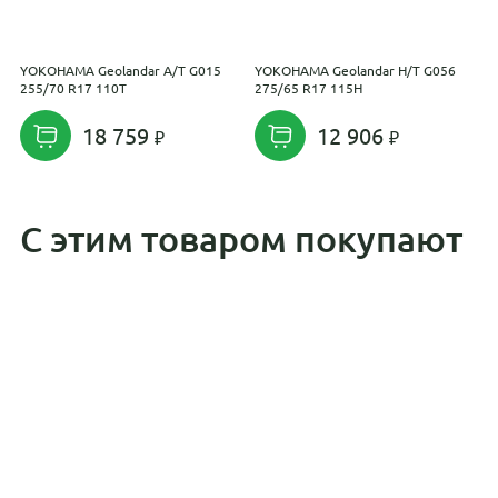
YOKOHAMA Geolandar A/T G015
YOKOHAMA Geolandar H/T G056
T
255/70 R17 110T
275/65 R17 115H
1
18 759
12 906
С этим товаром покупают