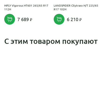
HIFLY Vigorous HT601 265/65 R17
LANDSPIDER Citytraxx H/T 225/65
M
112H
R17 102H
R
7 689
6 210
С этим товаром покупают