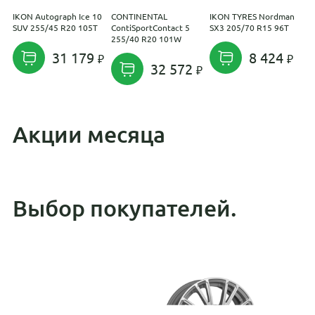
IKON Autograph Ice 10
CONTINENTAL
IKON TYRES Nordman
S
SUV 255/45 R20 105T
ContiSportContact 5
SX3 205/70 R15 96T
2
255/40 R20 101W
31 179
8 424
32 572
Акции месяца
Выбор покупателей.