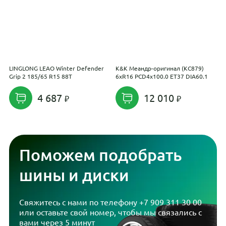
LINGLONG LEAO Winter Defender
K&K Меандр-оригинал (КС879)
T
Grip 2 185/65 R15 88T
6xR16 PCD4x100.0 ET37 DIA60.1
4 687
12 010
Поможем подобрать
шины и диски
Свяжитесь с нами по телефону
+7 909 311 30 00
или оставьте свой номер, чтобы мы связались с
вами через 5 минут