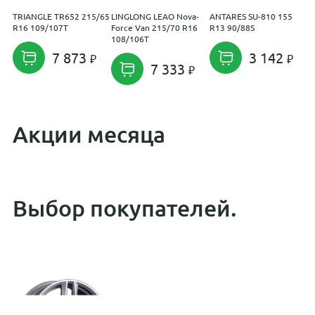
TRIANGLE TR652 215/65
LINGLONG LEAO Nova-
ANTARES SU-810 155
N
R16 109/107T
Force Van 215/70 R16
R13 90/88S
H
108/106T
R
7 873
3 142
7 333
Акции месяца
Выбор покупателей.