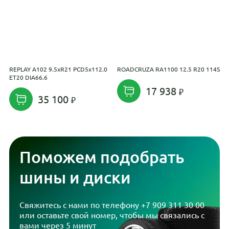
REPLAY A102 9.5xR21 PCD5x112.0
ROADCRUZA RA1100 12.5 R20 114S
R
ET20 DIA66.6
E
17 938
35 100
Поможем подобрать
шины и диски
Свяжитесь с нами по телефону
+7 909 311 30 00
или оставьте свой номер, чтобы мы связались с
вами через 5 минут