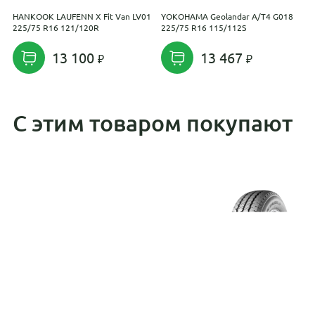
HANKOOK LAUFENN X Fit Van LV01
YOKOHAMA Geolandar A/T4 G018
S
225/75 R16 121/120R
225/75 R16 115/112S
2
13 100
13 467
С этим товаром покупают