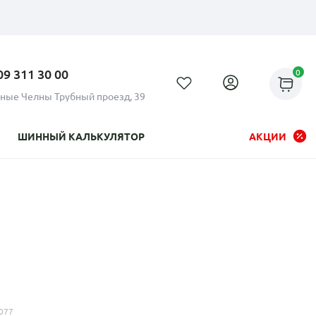
09 311 30 00
0
ные Челны Трубный проезд, 39
ШИННЫЙ КАЛЬКУЛЯТОР
АКЦИИ
Рассрочка до 24 месяцев на
все диски
077
Плати по частям в рассрочку