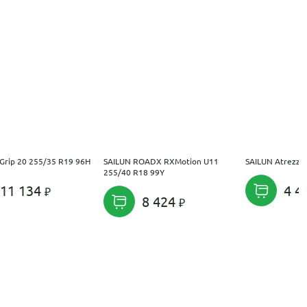
Grip 20 255/35 R19 96H
SAILUN ROADX RXMotion U11
SAILUN Atrezzo
255/40 R18 99Y
11 134
4 4
8 424