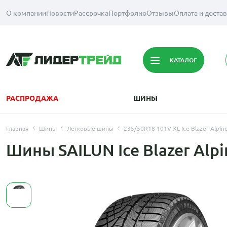
О компании
Новости
Рассрочка
Портфолио
Отзывы
Оплата и доста
КАТАЛОГ
РАСПРОДАЖА
ШИНЫ
Главная
Шины
Легковые шины
235/50R18 101V XL Ice Blazer Alpine
Шины SAILUN Ice Blazer Alpi