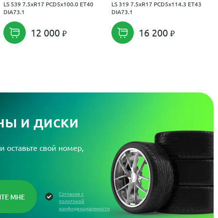
LS 539 7.5xR17 PCD5x100.0 ET40
LS 319 7.5xR17 PCD5x114.3 ET43
DIA73.1
DIA73.1
12 000
16 200
ы и диски
и оставьте свой номер,
Согласие с
политикой
конфиденциальности