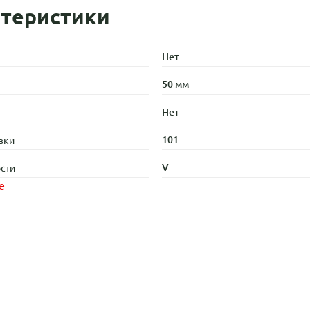
теристики
Нет
50 мм
Нет
101
зки
V
сти
е