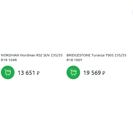
NORDMAN Nordman RS2 SUV 235/55
BRIDGESTONE Turanza T005 235/55
R18 104R
R18 100Y
13 651
19 569