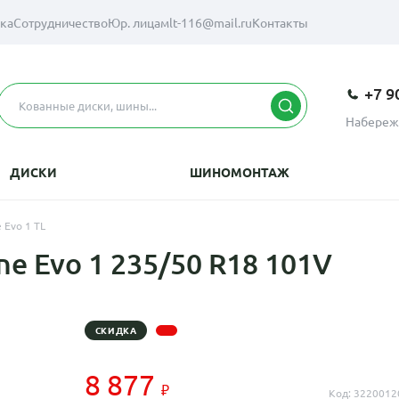
вка
Сотрудничество
Юр. лицам
lt-116@mail.ru
Контакты
+7 9
Набереж
ДИСКИ
ШИНОМОНТАЖ
 Evo 1 TL
ne Evo 1 235/50 R18 101V
СКИДКА
8 877
Код: 3220012