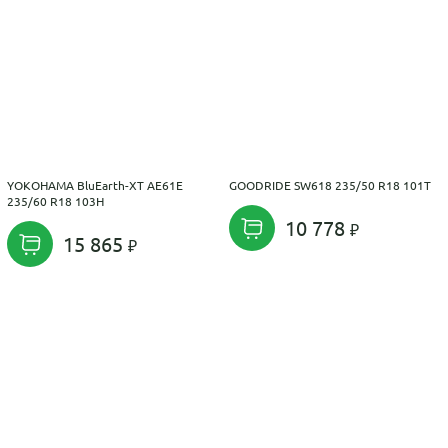
YOKOHAMA BluEarth-XT AE61E
GOODRIDE SW618 235/50 R18 101T
235/60 R18 103H
10 778
15 865