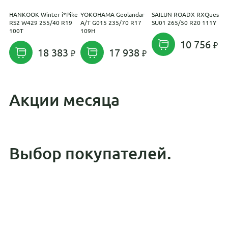
HANKOOK Winter i*Pike
YOKOHAMA Geolandar
SAILUN ROADX RXQuest
F
RS2 W429 255/40 R19
A/T G015 235/70 R17
SU01 265/50 R20 111Y
2
100T
109H
10 756
18 383
17 938
Акции месяца
Выбор покупателей.