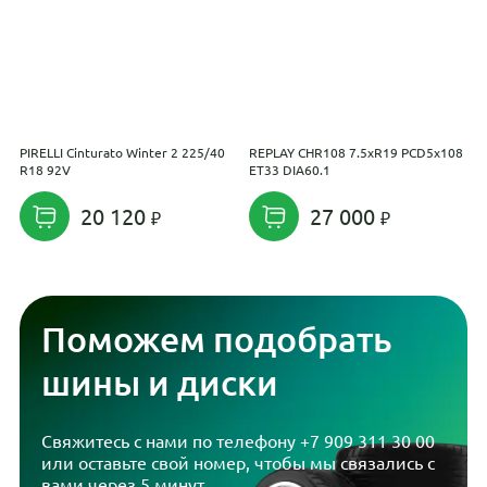
PIRELLI Cinturato Winter 2 225/40
REPLAY CHR108 7.5xR19 PCD5x108
N
R18 92V
ET33 DIA60.1
20 120
27 000
Поможем подобрать
шины и диски
Свяжитесь с нами по телефону
+7 909 311 30 00
или оставьте свой номер, чтобы мы связались с
вами через 5 минут