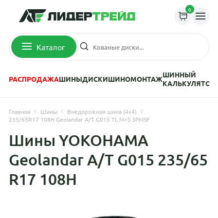
0
Каталог
ШИННЫЙ
РАСПРОДАЖА
ШИНЫ
ДИСКИ
ШИНОМОНТАЖ
КАЛЬКУЛЯТОР
Главная
Шины
Внедорожная шина (4х4)
235/65R17 108H Geolandar A/T G015 TL M+S 3PMSF
Шины YOKOHAMA
Geolandar A/T G015 235/65
R17 108H