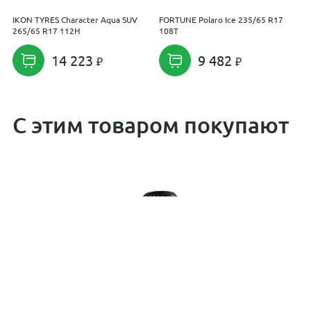
IKON TYRES Character Aqua SUV
FORTUNE Polaro Ice 235/65 R17
W
265/65 R17 112H
108T
R
14 223
9 482
С этим товаром покупают