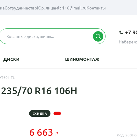
вка
Сотрудничество
Юр. лицам
lt-116@mail.ru
Контакты
+7 9
Набереж
ДИСКИ
ШИНОМОНТАЖ
HT601 TL
 235/70 R16 106H
СКИДКА
6 663
Код: 200H6