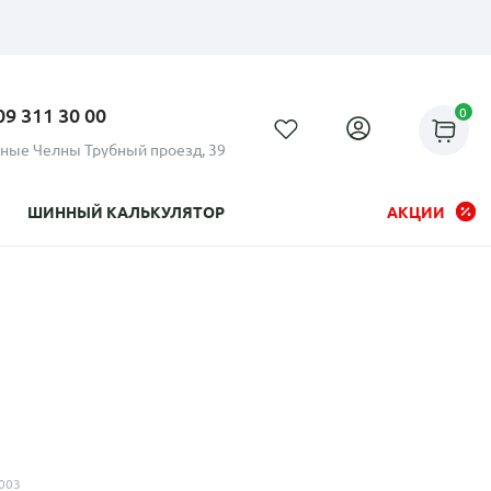
09 311 30 00
0
ные Челны Трубный проезд, 39
ШИННЫЙ КАЛЬКУЛЯТОР
АКЦИИ
Рассрочка до 24 месяцев на
все диски
003
Плати по частям в рассрочку