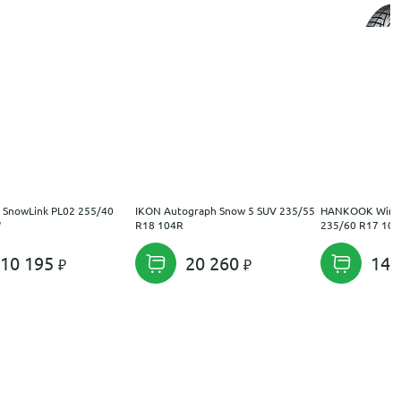
 SnowLink PL02 255/40
IKON Autograph Snow 5 SUV 235/55
HANKOOK Winte
W
R18 104R
235/60 R17 102
10 195
20 260
14 