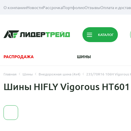
О компании
Новости
Рассрочка
Портфолио
Отзывы
Оплата и доста
КАТАЛОГ
РАСПРОДАЖА
ШИНЫ
Главная
Шины
Внедорожная шина (4х4)
235/70R16 106H Vigorous 
Шины HIFLY Vigorous HT601