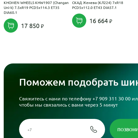
KHOMEN WHEELS KHW1907 (Changan
СКАД Женева (КЛ224) 7xR18
Uni-k) 7.5xR19 PCD5x114.3 ET35
PCD5x112.0 ET43 DIA57.1
DIA60.1
16 664
17 850
Поможем подобрать шин
Свяжитесь с нами по телефону
+7 909 311 30 00
ил
чтобы мы связались с вами через 5 минут