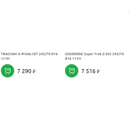
TRACMAX X-Privilo H/T 245/70 R16
GOODRIDE Zuper Trek Z-203 245/70
111H
R16 111H
7 290
7 516