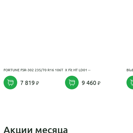
FORTUNE FSR-302 235/70 R16 106T
X Fit HT LD01 --
Blu
7 819
9 460
Акции месяца