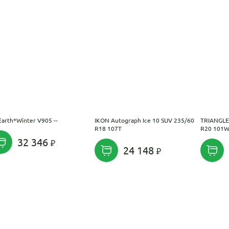
Earth*Winter V905 --
IKON Autograph Ice 10 SUV 235/60
TRIANGLE
R18 107T
R20 101
32 346
24 148