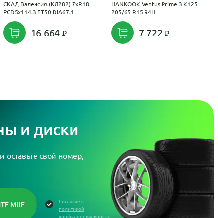
СКАД Валенсия (КЛ282) 7xR18
HANKOOK Ventus Prime 3 K125
PCD5x114.3 ET50 DIA67.1
205/65 R15 94H
16 664
7 722
ы и диски
и оставьте свой номер,
Согласие с
политикой
конфиденциальности