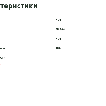
теристики
Нет
70 мм
Нет
106
зки
H
сти
е