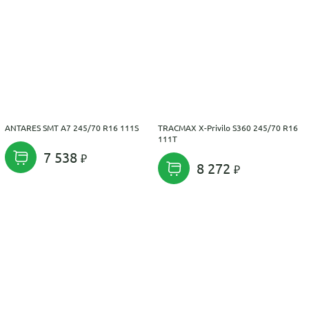
ANTARES SMT A7 245/70 R16 111S
TRACMAX X-Privilo S360 245/70 R16
111T
7 538
8 272