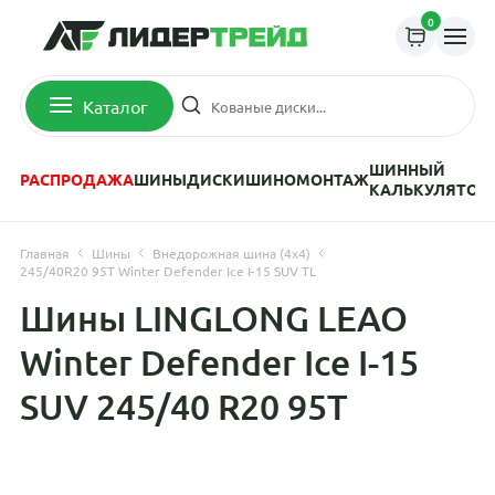
0
Каталог
ШИННЫЙ
РАСПРОДАЖА
ШИНЫ
ДИСКИ
ШИНОМОНТАЖ
КАЛЬКУЛЯТОР
Главная
Шины
Внедорожная шина (4х4)
245/40R20 95T Winter Defender Ice I-15 SUV TL
Шины LINGLONG LEAO
Winter Defender Ice I-15
SUV 245/40 R20 95T