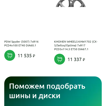
PDW Spyder (5007) 7xR16
KHOMEN WHEELS KHW1702 (CX-
I
PCD4x100 ET40 DIA60.1
5/Seltos/Optima) 7xR17
R
PCD5x114.3 ET50 DIA67.1
11 535
11 337
Поможем подобрать
шины и диски