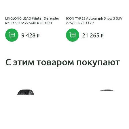
LINGLONG LEAO Winter Defender
IKON TYRES Autograph Snow 3 SUV
F
Ice I-15 SUV 275/40 R20 102T
275/55 R20 117R
1
9 428
21 265
С этим товаром покупают