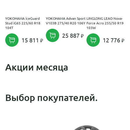
YOKOHAMA iceGuard
YOKOHAMA Advan Sport
LINGLONG LEAO Nova-
X
Stud iG65 225/60 R18
V103B 275/40 R20 106Y
Force Acro 255/50 R19
104T
103W
25 887
15 811
12 776
Акции месяца
Выбор покупателей.