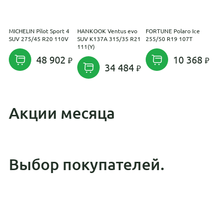
MICHELIN Pilot Sport 4
HANKOOK Ventus evo
FORTUNE Polaro Ice
H
SUV 275/45 R20 110V
SUV K137A 315/35 R21
255/50 R19 107T
3
111(Y)
1
48 902
10 368
34 484
Акции месяца
Выбор покупателей.