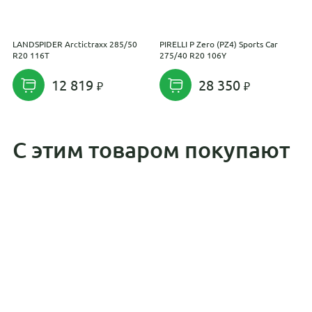
LANDSPIDER Arctictraxx 285/50
PIRELLI P Zero (PZ4) Sports Car
I
R20 116T
275/40 R20 106Y
R
12 819
28 350
С этим товаром покупают