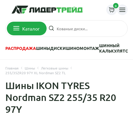
0
Каталог
ШИННЫЙ
РАСПРОДАЖА
ШИНЫ
ДИСКИ
ШИНОМОНТАЖ
КАЛЬКУЛЯТОР
Главная
Шины
Легковые шины
255/35ZR20 97Y XL Nordman SZ2 TL
Шины IKON TYRES
Nordman SZ2 255/35 R20
97Y