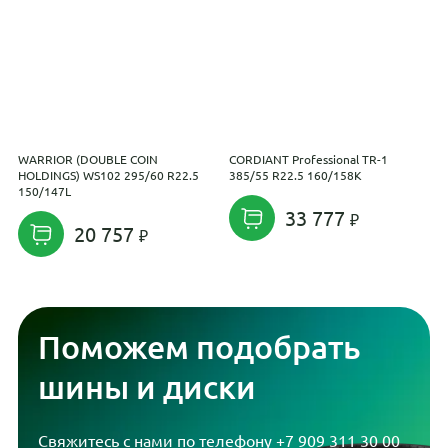
WARRIOR (DOUBLE COIN
CORDIANT Professional TR-1
M
HOLDINGS) WS102 295/60 R22.5
385/55 R22.5 160/158K
R
150/147L
33 777
20 757
Поможем подобрать
шины и диски
Свяжитесь с нами по телефону
+7 909 311 30 00