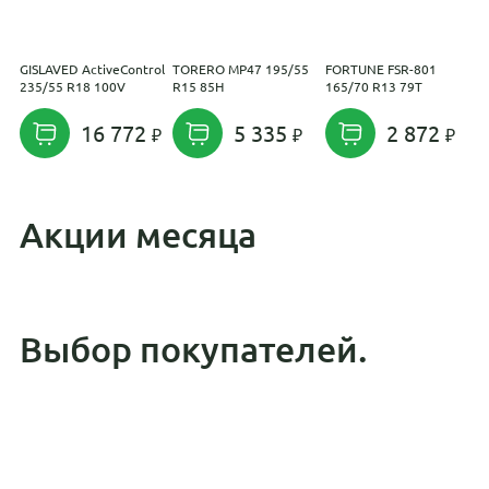
GISLAVED ActiveControl
TORERO MP47 195/55
FORTUNE FSR-801
H
235/55 R18 100V
R15 85H
165/70 R13 79T
K
16 772
5 335
2 872
Акции месяца
Выбор покупателей.