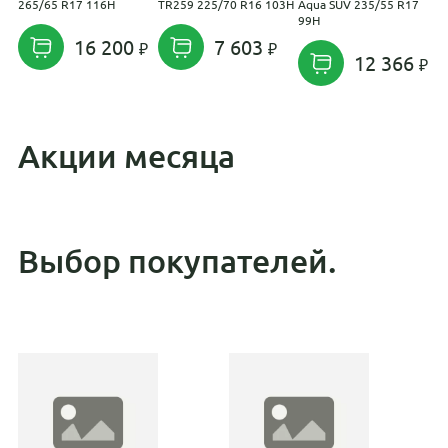
265/65 R17 116H
TR259 225/70 R16 103H
Aqua SUV 235/55 R17
S
99H
1
16 200
7 603
12 366
Акции месяца
Выбор покупателей.