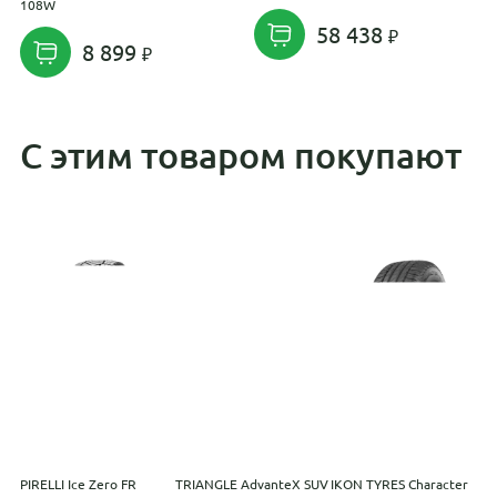
108W
R
58 438
8 899
С этим товаром покупают
PIRELLI Ice Zero FR
TRIANGLE AdvanteX SUV
IKON TYRES Character
H