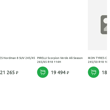
ES Nordman 8 SUV 245/45
PIRELLI Scorpion Verde All-Season
IKON TYRES Char
265/65 R18 114H
245/50 R18 104
21 265
19 494
18 