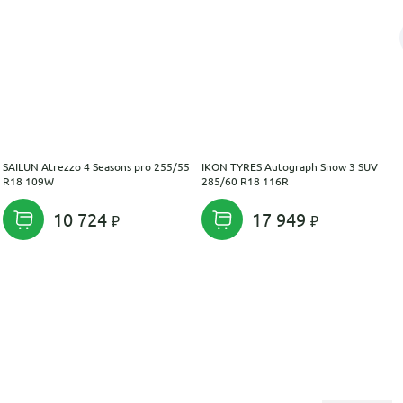
SAILUN Atrezzo 4 Seasons pro 255/55
IKON TYRES Autograph Snow 3 SUV
R18 109W
285/60 R18 116R
10 724
17 949