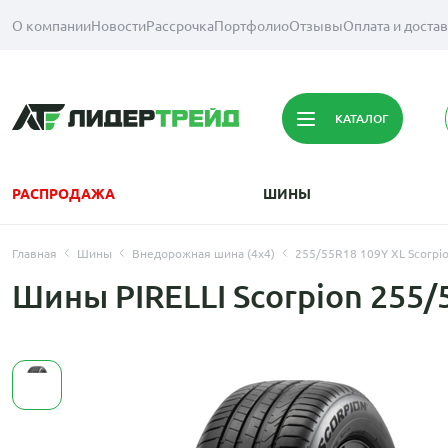
О компании
Новости
Рассрочка
Портфолио
Отзывы
Оплата и доста
КАТАЛОГ
РАСПРОДАЖА
ШИНЫ
Главная
Шины
Внедорожная шина (4х4)
255/55R18 109Y XL Scorpio
Шины PIRELLI Scorpion 255/