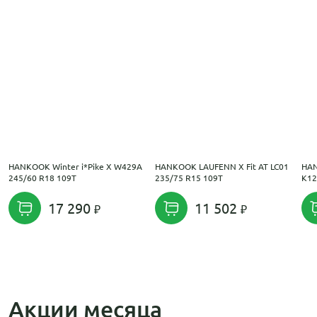
HANKOOK Winter i*Pike X W429A
HANKOOK LAUFENN X Fit AT LC01
HAN
245/60 R18 109T
235/75 R15 109T
K12
17 290
11 502
Акции месяца