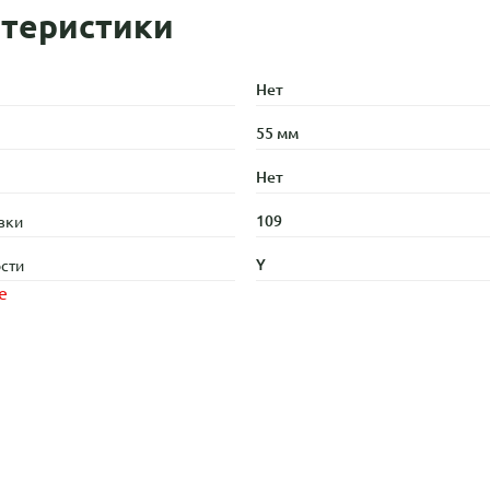
теристики
Нет
55 мм
Нет
109
зки
Y
сти
е