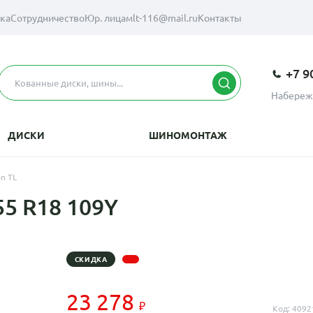
вка
Сотрудничество
Юр. лицам
lt-116@mail.ru
Контакты
+7 9
Набереж
ДИСКИ
ШИНОМОНТАЖ
n TL
55 R18 109Y
СКИДКА
23 278
Код: 4092