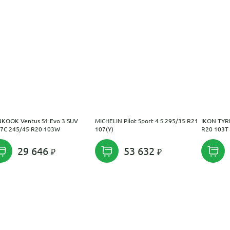
KOOK Ventus S1 Evo 3 SUV
MICHELIN Pilot Sport 4 S 295/35 R21
IKON TYR
7C 245/45 R20 103W
107(Y)
R20 103T
29 646
53 632