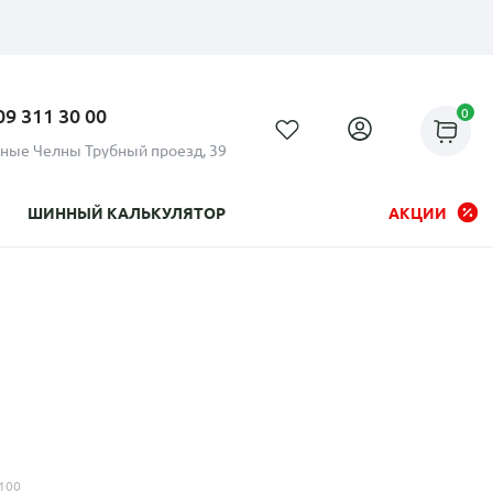
09 311 30 00
0
ные Челны Трубный проезд, 39
ШИННЫЙ КАЛЬКУЛЯТОР
АКЦИИ
Рассрочка до 24 месяцев на
все диски
100
Плати по частям в рассрочку