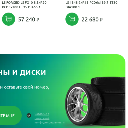
LS FORGED LS FG10 8.5xR20
LS 1348 9xR18 PCD6x139.7 ET30
PCD5x108 ET35 DIA65.1
DIA100.1
57 240
22 680
ы и диски
и оставьте свой номер,
Согласие с
политикой
конфиденциальности