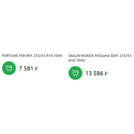
FORTUNE FSR-901 255/55 R18 109V
SAILUN ROADX RXQuest SU01 255/55
R18 105H
7 581
13 586