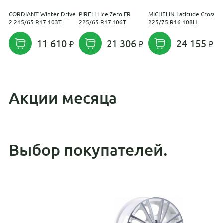
CORDIANT Winter Drive
PIRELLI Ice Zero FR
MICHELIN Latitude Cross
S
2 215/65 R17 103T
225/65 R17 106T
225/75 R16 108H
11 610
21 306
24 155
Акции месяца
Выбор покупателей.