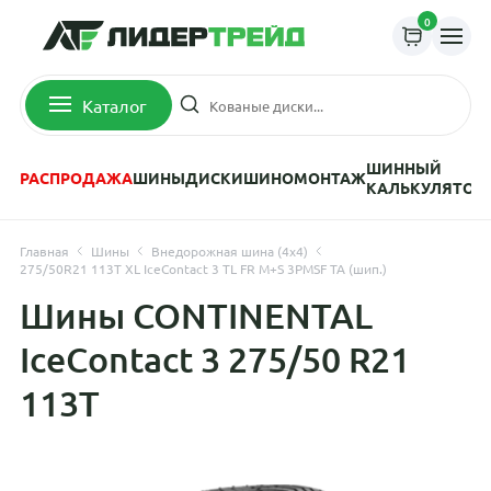
0
Каталог
ШИННЫЙ
РАСПРОДАЖА
ШИНЫ
ДИСКИ
ШИНОМОНТАЖ
КАЛЬКУЛЯТОР
Главная
Шины
Внедорожная шина (4х4)
275/50R21 113T XL IceContact 3 TL FR M+S 3PMSF TA (шип.)
Шины CONTINENTAL
IceContact 3 275/50 R21
113T