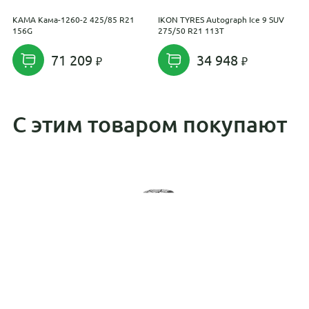
KAMA Кама-1260-2 425/85 R21
IKON TYRES Autograph Ice 9 SUV
K
156G
275/50 R21 113T
1
71 209
34 948
С этим товаром покупают