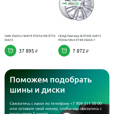
MAK DaVinci 8xR19 PCD5x108 ET33
СКАД Пантера (КЛ109) 6xR15
T
DIA72
PCD4x100.0 ET48 DIA54.1
R
37 895
7 872
Поможем подобрать
шины и диски
Свяжитесь с нами по телефону
+7 909 311 30 00
или оставьте свой номер, чтобы мы связались с
вами через 5 минут