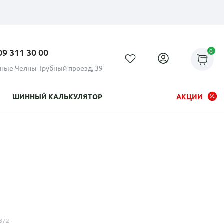
09 311 30 00
0
ные Челны Трубный проезд, 39
ШИННЫЙ КАЛЬКУЛЯТОР
АКЦИИ
Рассрочка до 24 месяцев на
все диски
872
Плати по частям в рассрочку