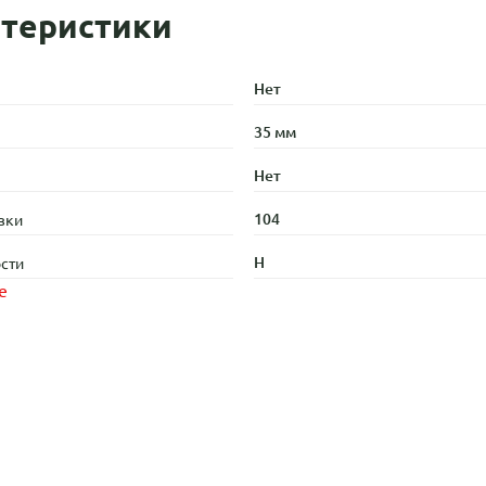
теристики
Нет
35 мм
Нет
104
зки
H
сти
е