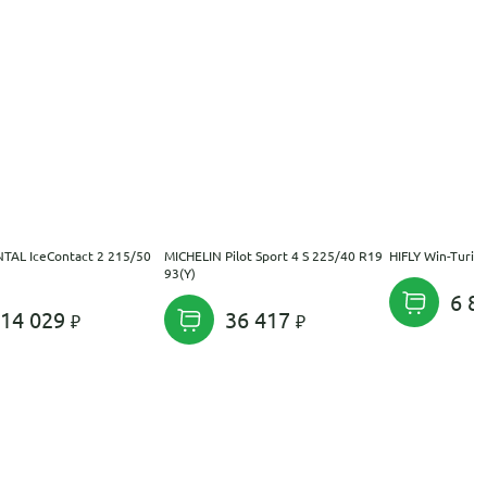
TAL IceContact 2 215/50
MICHELIN Pilot Sport 4 S 225/40 R19
HIFLY Win-Turi 
93(Y)
6 8
14 029
36 417