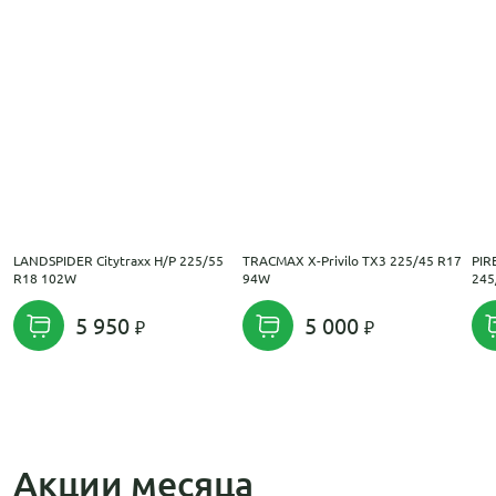
LANDSPIDER Citytraxx H/P 225/55
TRACMAX X-Privilo TX3 225/45 R17
PIR
R18 102W
94W
245
5 950
5 000
Акции месяца