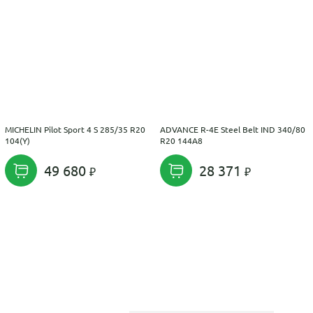
MICHELIN Pilot Sport 4 S 285/35 R20
ADVANCE R-4E Steel Belt IND 340/80
104(Y)
R20 144A8
49 680
28 371