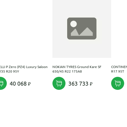
ELLI P Zero (PZ4) Luxury Saloon
NOKIAN TYRES Ground Kare SF
CONTINEN
/35 R20 95Y
650/45 R22 175A8
R17 95T
40 068
363 733