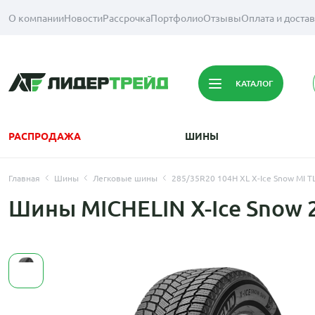
О компании
Новости
Рассрочка
Портфолио
Отзывы
Оплата и доста
КАТАЛОГ
РАСПРОДАЖА
ШИНЫ
Главная
Шины
Легковые шины
285/35R20 104H XL X-Ice Snow MI T
Шины MICHELIN X-Ice Snow 