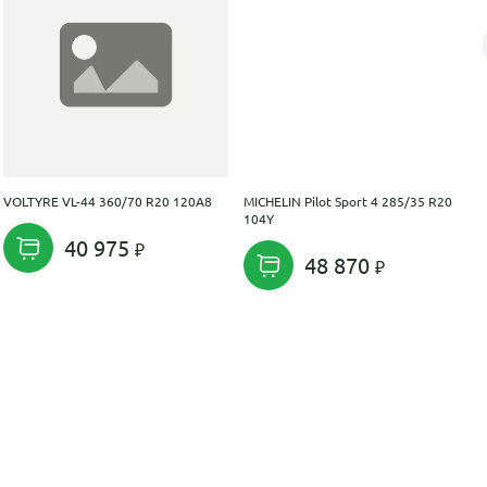
VOLTYRE VL-44 360/70 R20 120A8
MICHELIN Pilot Sport 4 285/35 R20
104Y
40 975
48 870