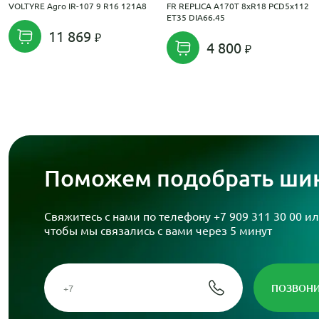
VOLTYRE Agro IR-107 9 R16 121A8
FR REPLICA A170T 8xR18 PCD5x112
ET35 DIA66.45
11 869
4 800
Поможем подобрать шин
Свяжитесь с нами по телефону
+7 909 311 30 00
ил
чтобы мы связались с вами через 5 минут