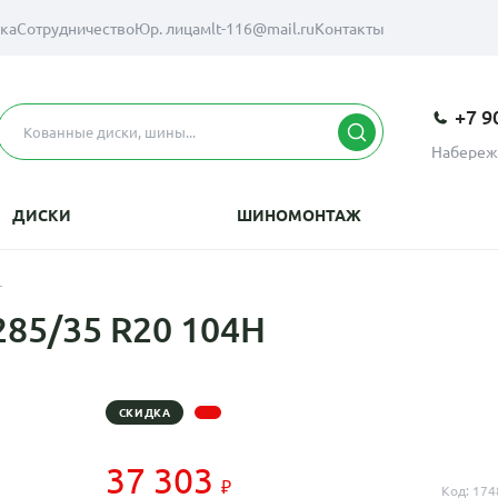
вка
Сотрудничество
Юр. лицам
lt-116@mail.ru
Контакты
+7 9
Набереж
ДИСКИ
ШИНОМОНТАЖ
L
285/35 R20 104H
СКИДКА
37 303
Код: 174