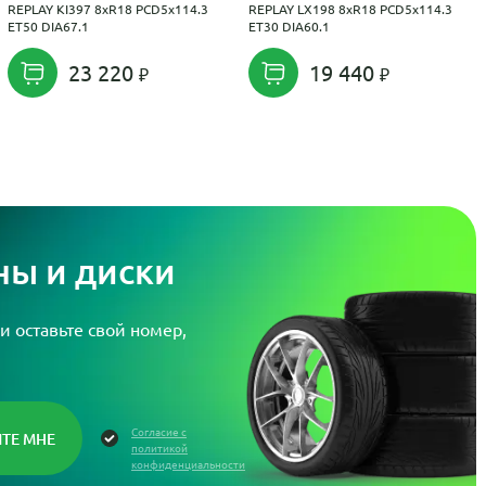
REPLAY KI397 8xR18 PCD5x114.3
REPLAY LX198 8xR18 PCD5x114.3
ET50 DIA67.1
ET30 DIA60.1
23 220
19 440
ы и диски
и оставьте свой номер,
Согласие с
политикой
конфиденциальности