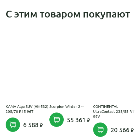
С этим товаром покупают
KAMA Alga SUV (НК-532)
Scorpion Winter 2 --
CONTINENTAL
S
205/70 R15 96T
UltraContact 235/55 R17
2
99V
55 361
6 588
20 566