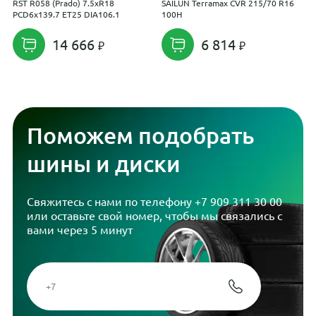
RST R058 (Prado) 7.5xR18
SAILUN Terramax CVR 215/70 R16
Y
PCD6x139.7 ET25 DIA106.1
100H
2
14 666
6 814
Поможем подобрать
шины и диски
Свяжитесь с нами по телефону
+7 909 311 30 00
или оставьте свой номер, чтобы мы связались с
вами через 5 минут