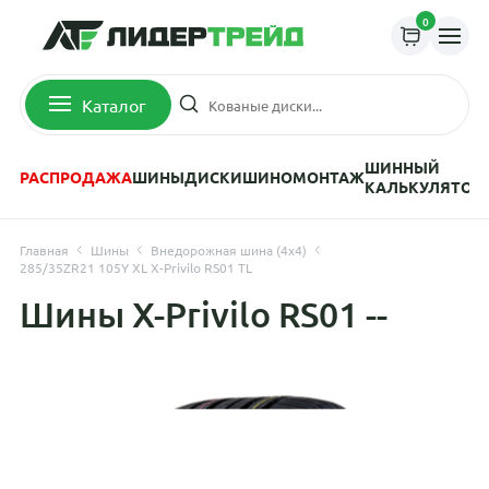
0
Каталог
ШИННЫЙ
РАСПРОДАЖА
ШИНЫ
ДИСКИ
ШИНОМОНТАЖ
КАЛЬКУЛЯТОР
Главная
Шины
Внедорожная шина (4х4)
285/35ZR21 105Y XL X-Privilo RS01 TL
Шины X-Privilo RS01 --