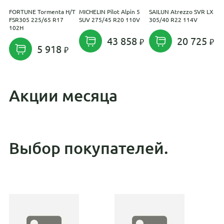
FORTUNE Tormenta H/T
MICHELIN Pilot Alpin 5
SAILUN Atrezzo SVR LX
S
FSR305 225/65 R17
SUV 275/45 R20 110V
305/40 R22 114V
A
102H
43 858
20 725
5 918
Акции месяца
Выбор покупателей.