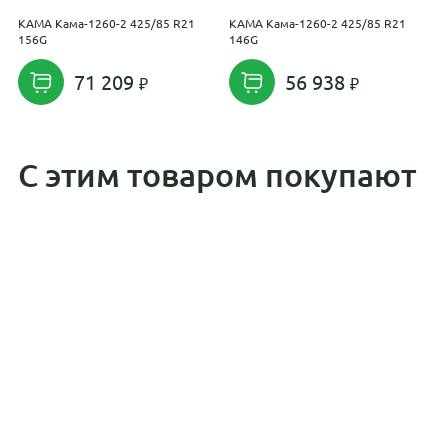
KAMA Кама-1260-2 425/85 R21
KAMA Кама-1260-2 425/85 R21
P
156G
146G
2
71 209
56 938
С этим товаром покупают