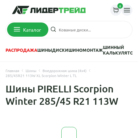
0
Каталог
ШИННЫЙ
РАСПРОДАЖА
ШИНЫ
ДИСКИ
ШИНОМОНТАЖ
КАЛЬКУЛЯТОР
Главная
Шины
Внедорожная шина (4х4)
285/45R21 113W XL Scorpion Winter L TL
Шины PIRELLI Scorpion
Winter 285/45 R21 113W