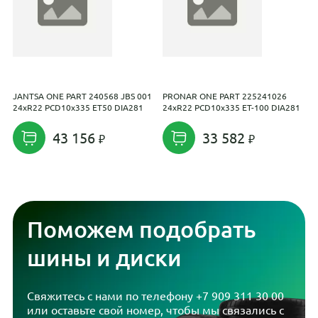
JANTSA ONE PART 240568 JBS 001
PRONAR ONE PART 225241026
S
24xR22 PCD10x335 ET50 DIA281
24xR22 PCD10x335 ET-100 DIA281
43 156
33 582
Поможем подобрать
шины и диски
Свяжитесь с нами по телефону
+7 909 311 30 00
или оставьте свой номер, чтобы мы связались с