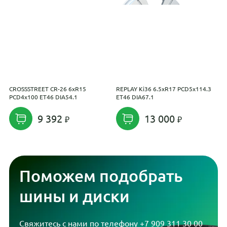
CROSSSTREET CR-26 6xR15
REPLAY Ki36 6.5xR17 PCD5x114.3
R
PCD4x100 ET46 DIA54.1
ET46 DIA67.1
P
9 392
13 000
Поможем подобрать
шины и диски
Свяжитесь с нами по телефону
+7 909 311 30 00