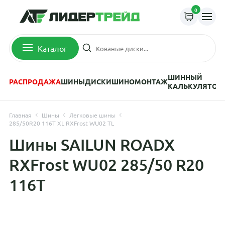
0
Каталог
ШИННЫЙ
РАСПРОДАЖА
ШИНЫ
ДИСКИ
ШИНОМОНТАЖ
КАЛЬКУЛЯТОР
Главная
Шины
Легковые шины
285/50R20 116T XL RXFrost WU02 TL
Шины SAILUN ROADX
RXFrost WU02 285/50 R20
116T