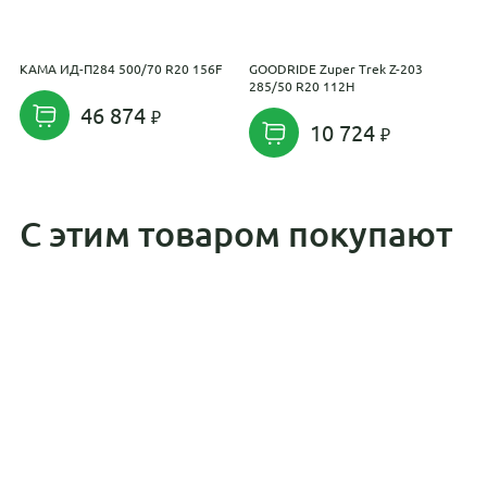
KAMA ИД-П284 500/70 R20 156F
GOODRIDE Zuper Trek Z-203
T
285/50 R20 112H
R
46 874
10 724
С этим товаром покупают