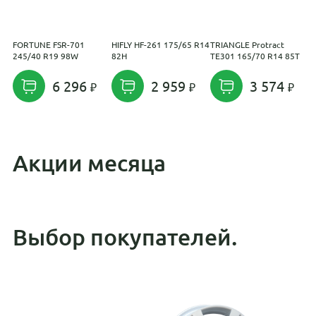
FORTUNE FSR-701
HIFLY HF-261 175/65 R14
TRIANGLE Protract
A
245/40 R19 98W
82H
TE301 165/70 R14 85T
6 296
2 959
3 574
Акции месяца
Выбор покупателей.