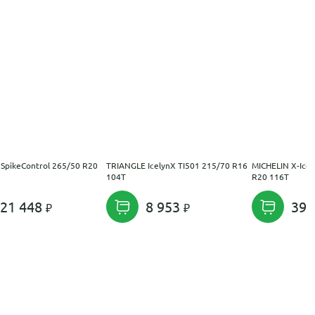
SpikeControl 265/50 R20
TRIANGLE IcelynX TI501 215/70 R16
MICHELIN X-Ice 
104T
R20 116T
21 448
8 953
39 