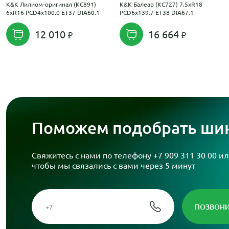
K&K Лилиом-оригинал (КС891)
K&K Балеар (КС727) 7.5xR18
6xR16 PCD4x100.0 ET37 DIA60.1
PCD6x139.7 ET38 DIA67.1
12 010
16 664
Поможем подобрать шин
Свяжитесь с нами по телефону
+7 909 311 30 00
ил
чтобы мы связались с вами через 5 минут