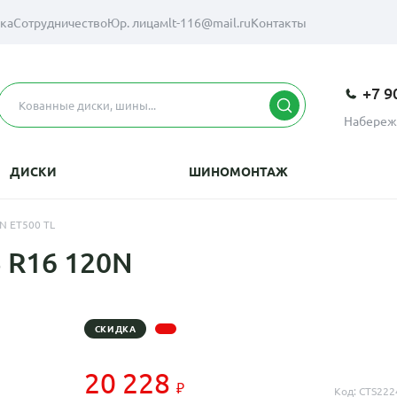
вка
Сотрудничество
Юр. лицам
lt-116@mail.ru
Контакты
+7 9
Набереж
ДИСКИ
ШИНОМОНТАЖ
0N ET500 TL
 R16 120N
СКИДКА
20 228
Код: CTS222