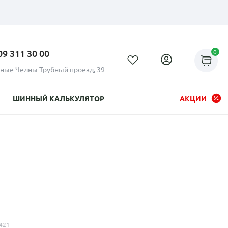
09 311 30 00
0
ные Челны Трубный проезд, 39
ШИННЫЙ КАЛЬКУЛЯТОР
АКЦИИ
Рассрочка до 24 месяцев на
все диски
421
Плати по частям в рассрочку