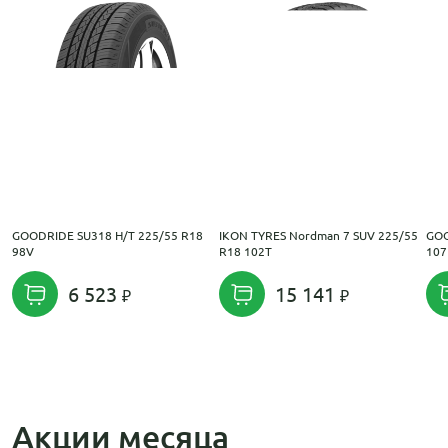
GOODRIDE SU318 H/T 225/55 R18
IKON TYRES Nordman 7 SUV 225/55
GOO
98V
R18 102T
107
6 523
15 141
Акции месяца