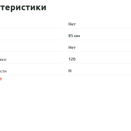
теристики
Нет
85 мм
Нет
120
зки
N
сти
е