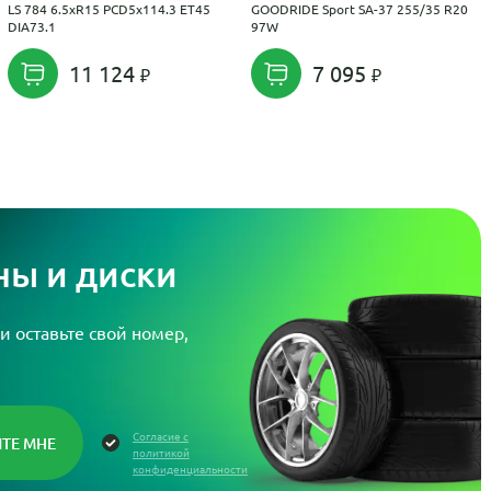
LS 784 6.5xR15 PCD5x114.3 ET45
GOODRIDE Sport SA-37 255/35 R20
DIA73.1
97W
11 124
7 095
ы и диски
и оставьте свой номер,
Согласие с
политикой
конфиденциальности