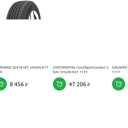
DRIDE SU318 H/T 245/65 R17
CONTINENTAL ContiSportContact 5
GISLAVED 
H
SUV 315/40 R21 111Y
111T
8 456
47 206