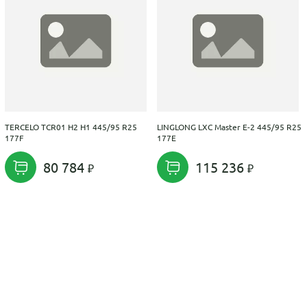
TERCELO TCR01 H2 H1 445/95 R25
LINGLONG LXC Master E-2 445/95 R25
177F
177E
80 784
115 236