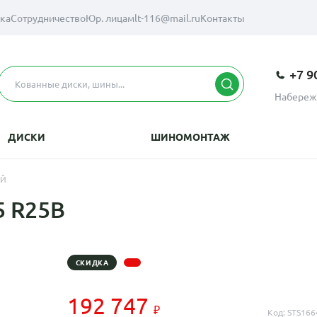
вка
Сотрудничество
Юр. лицам
lt-116@mail.ru
Контакты
+7 9
Набереж
ДИСКИ
ШИНОМОНТАЖ
АЙ
5 R25B
СКИДКА
192 747
Код: STS166