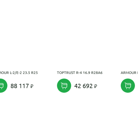
OUR L-2/E-2 23.5 R25
TOPTRUST R-4 16.9 R28A6
ARMOUR R
88 117
42 692