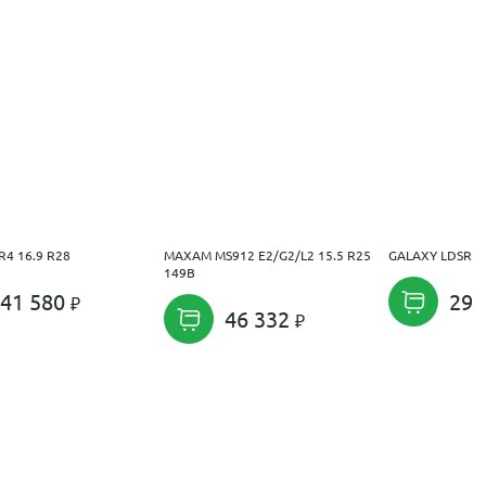
4 16.9 R28
MAXAM MS912 E2/G2/L2 15.5 R25
GALAXY LDSR 51
149B
41 580
293
46 332