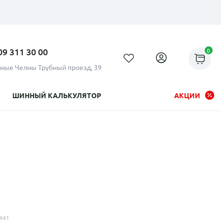
09 311 30 00
0
ные Челны Трубный проезд, 39
ШИННЫЙ КАЛЬКУЛЯТОР
АКЦИИ
Рассрочка до 24 месяцев на
все диски
441
Плати по частям в рассрочку