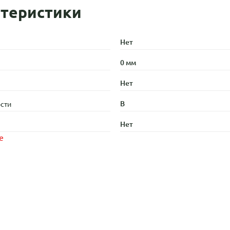
теристики
Нет
0 мм
Нет
B
сти
Нет
е