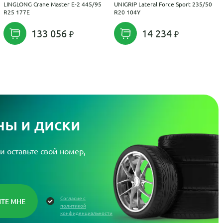
LINGLONG Crane Master E-2 445/95
UNIGRIP Lateral Force Sport 235/50
R25 177E
R20 104Y
133 056
14 234
ы и диски
и оставьте свой номер,
Согласие с
политикой
конфиденциальности