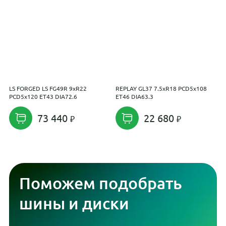
LS FORGED LS FG49R 9xR22
REPLAY GL37 7.5xR18 PCD5x108
R
PCD5x120 ET43 DIA72.6
ET46 DIA63.3
E
73 440
22 680
Поможем подобрать
шины и диски