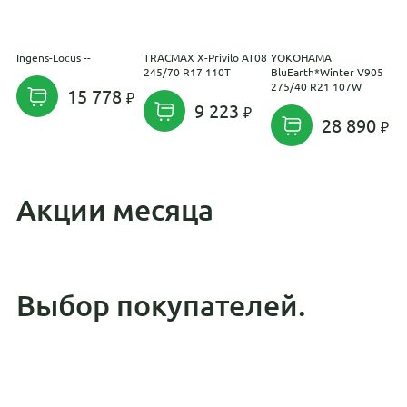
Ingens-Locus --
TRACMAX X-Privilo AT08
YOKOHAMA
M
245/70 R17 110T
BluEarth*Winter V905
S
275/40 R21 107W
15 778
9 223
28 890
Акции месяца
Выбор покупателей.