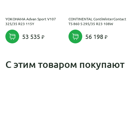
YOKOHAMA Advan Sport V107
CONTINENTAL ContiWinterContact
H
325/35 R23 115Y
TS 860 S 295/35 R23 108W
K
53 535
56 198
С этим товаром покупают