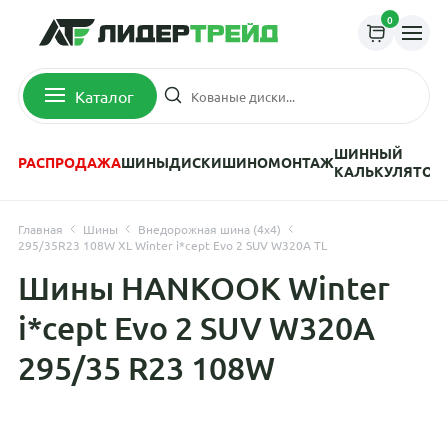
0
Каталог
ШИННЫЙ
РАСПРОДАЖА
ШИНЫ
ДИСКИ
ШИНОМОНТАЖ
КАЛЬКУЛЯТОР
Главная
Шины
Внедорожная шина (4х4)
295/35R23 108W XL Winter i*cept Evo 2 SUV W320A TL
Шины HANKOOK Winter
i*cept Evo 2 SUV W320A
295/35 R23 108W