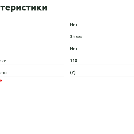
теристики
Нет
35 мм
Нет
110
зки
(Y)
сти
е