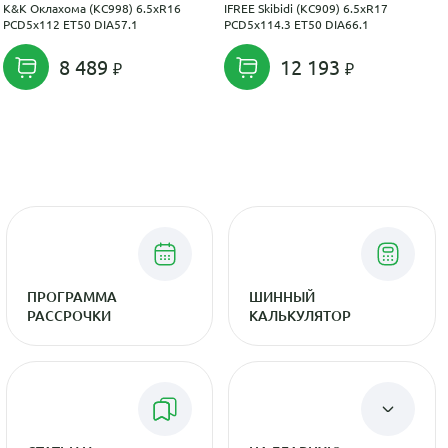
K&K Оклахома (КС998) 6.5xR16
IFREE Skibidi (КС909) 6.5xR17
PCD5x112 ET50 DIA57.1
PCD5x114.3 ET50 DIA66.1
8 489
12 193
ПРОГРАММА
ШИННЫЙ
РАССРОЧКИ
КАЛЬКУЛЯТОР