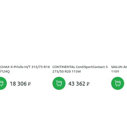
CMAX X-Privilo M/T 315/75 R16
CONTINENTAL ContiSportContact 5
SAILUN At
/124Q
275/50 R20 113W
110Y
18 306
43 362