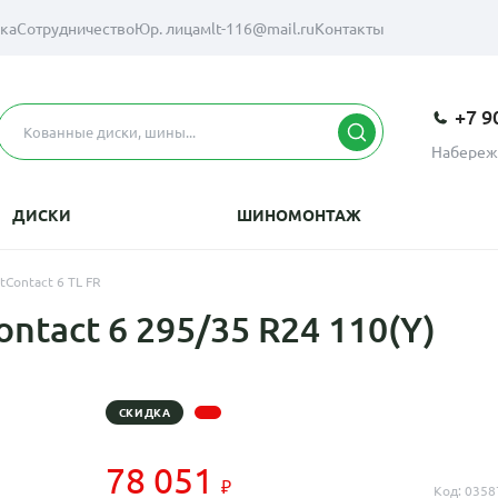
вка
Сотрудничество
Юр. лицам
lt-116@mail.ru
Контакты
+7 9
Набереж
ДИСКИ
ШИНОМОНТАЖ
tContact 6 TL FR
tact 6 295/35 R24 110(Y)
СКИДКА
78 051
Код: 0358