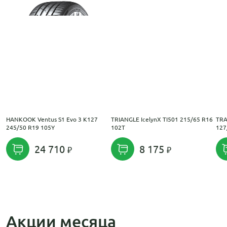
HANKOOK Ventus S1 Evo 3 K127
TRIANGLE IcelynX TI501 215/65 R16
TRA
245/50 R19 105Y
102T
127
24 710
8 175
Акции месяца