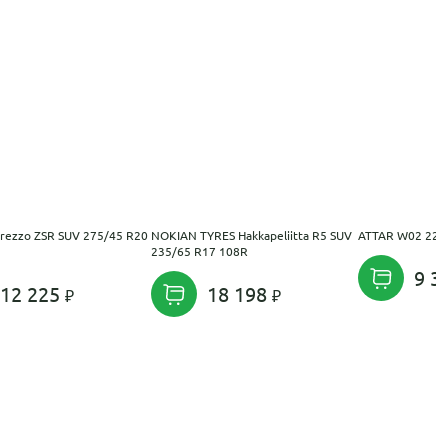
rezzo ZSR SUV 275/45 R20
NOKIAN TYRES Hakkapeliitta R5 SUV
ATTAR W02 225
235/65 R17 108R
9 3
12 225
18 198