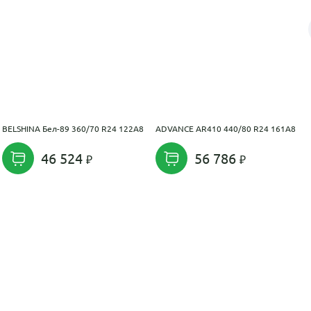
BELSHINA Бел-89 360/70 R24 122A8
ADVANCE AR410 440/80 R24 161A8
46 524
56 786