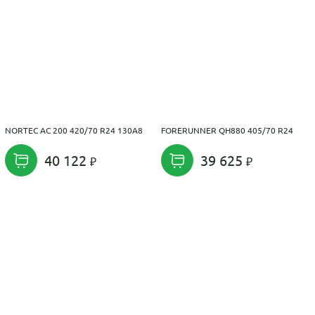
NORTEC AC 200 420/70 R24 130A8
FORERUNNER QH880 405/70 R24
40 122
39 625