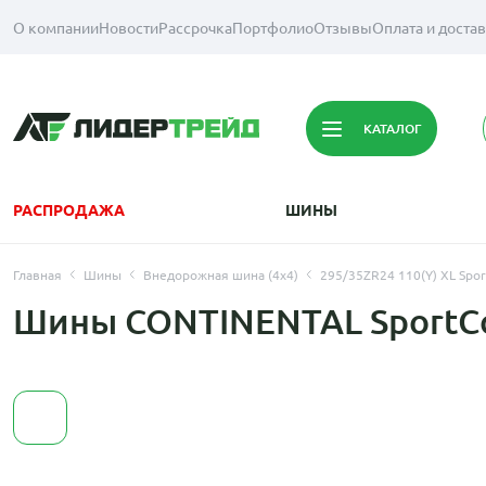
О компании
Новости
Рассрочка
Портфолио
Отзывы
Оплата и доста
КАТАЛОГ
РАСПРОДАЖА
ШИНЫ
Главная
Шины
Внедорожная шина (4х4)
295/35ZR24 110(Y) XL Spor
Шины CONTINENTAL SportCon