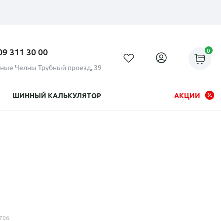
09 311 30 00
0
ные Челны Трубный проезд, 39
ШИННЫЙ КАЛЬКУЛЯТОР
АКЦИИ
Рассрочка до 24 месяцев на
все диски
706
Плати по частям в рассрочку