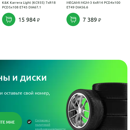
K&K Karrera Light (КС935) 7xR18
MEGAMI MGM-3 6xR14 PCD4x100
PCD5x108 ET45 DIA67.1
ET49 DIA56.6
15 984
7 389
ы и диски
и оставьте свой номер,
Согласие с
политикой
конфиденциальности