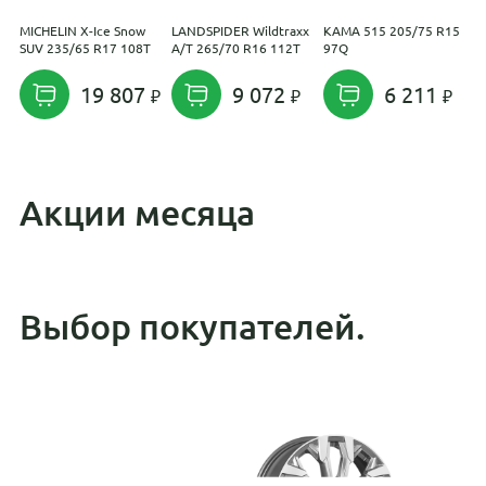
MICHELIN X-Ice Snow
LANDSPIDER Wildtraxx
KAMA 515 205/75 R15
C
SUV 235/65 R17 108T
A/T 265/70 R16 112T
97Q
C
2
19 807
9 072
6 211
Акции месяца
Выбор покупателей.