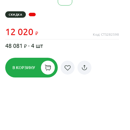
СКИДКА
12 020
Код: CTS282598
48 081
· 4 шт
В КОРЗИНУ
Рассрочка до 24 месяцев на все
диски
Плати по частям в рассрочку