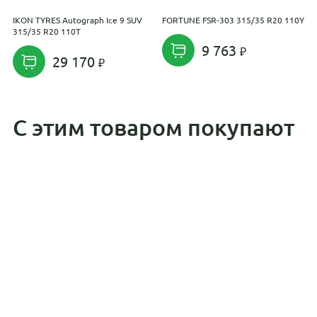
IKON TYRES Autograph Ice 9 SUV
FORTUNE FSR-303 315/35 R20 110Y
T
315/35 R20 110T
R
9 763
29 170
С этим товаром покупают