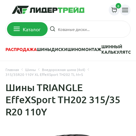
0
Каталог
ШИННЫЙ
РАСПРОДАЖА
ШИНЫ
ДИСКИ
ШИНОМОНТАЖ
КАЛЬКУЛЯТОР
Главная
Шины
Внедорожная шина (4х4)
315/35R20 110Y XL EffeXSport TH202 TL M+S
Шины TRIANGLE
EffeXSport TH202 315/35
R20 110Y