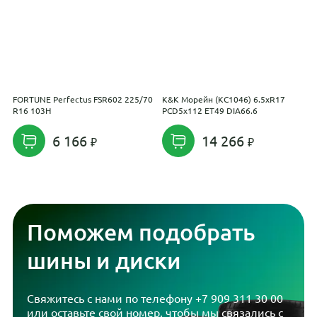
FORTUNE Perfectus FSR602 225/70
K&K Морейн (КС1046) 6.5xR17
V
R16 103H
PCD5x112 ET49 DIA66.6
R
6 166
14 266
Поможем подобрать
шины и диски
Свяжитесь с нами по телефону
+7 909 311 30 00
или оставьте свой номер, чтобы мы связались с